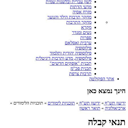
לשון עברית ובלשנות שמית
מדעי הדתות
מזרח אסיה
מחקר תרבות הילד והנוער
מחקר התרבות
מקרא
נשים ומגדר
ספרות
ערבית ואסלאם
פילוסופיה
פילוסופיה יהודית ותלמוד
פילוסופיה, מדע ותרבות דיגיטלית
תכנית "אופקים חדשים"
תכנית פכ"מ
תרבות צרפת
אתר הפקולטה
הינך נמצא כאן
ידיעון תש"ף
»
ידיעון תש"ף
»
תוכניות לימודים
»
תוכניות הלימודים
»
ארכיאולוגיה
»
תואר ראשון
תנאי קבלה