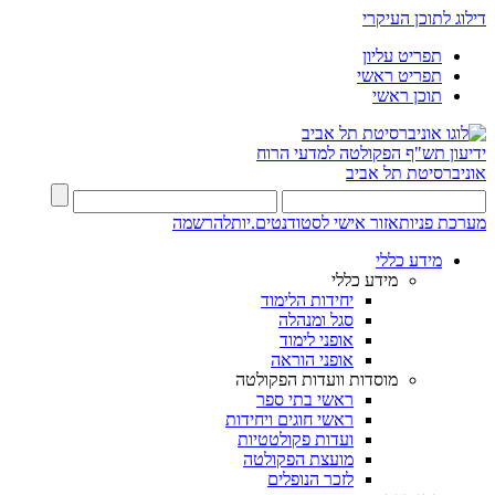
דילוג לתוכן העיקרי
תפריט עליון
תפריט ראשי
תוכן ראשי
ידיעון תש"ף
הפקולטה למדעי הרוח
אוניברסיטת תל אביב
מערכת פניות
אזור אישי לסטודנטים.יות
להרשמה
מידע כללי
מידע כללי
יחידות הלימוד
סגל ומנהלה
אופני לימוד
אופני הוראה
מוסדות וועדות הפקולטה
ראשי בתי ספר
ראשי חוגים ויחידות
ועדות פקולטטיות
מועצת הפקולטה
לזכר הנופלים