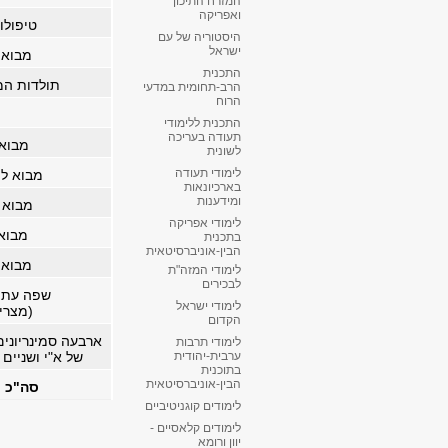
המזרח התיכון
ואפריקה
טיפולוג
היסטוריה של עם
ישראל
מבוא 
התכנית
תולדות המ
הרב-תחומית במדעי
הרוח
התכנית ללימודי
תעודה בעריכה
מבוא
לשונית
לימודי תעודה
מבוא ל
בארכיונאות
ומידענות
מבוא 
לימודי אפריקה
מבוא
בתכנית
הבין-אוניברסיטאית
מבוא 
לימודי המזה"ת
לבכירים
שפה עתי
לימודי ישראל
(מצרי
הקדום
ארבעה סמינריונים
לימודי תרבות
של א"י ושניים
ערבית-יהודית
בתוכנית
הבין-אוניברסיטאית
סה"כ ח
לימודים קוגניטיביים
לימודים קלאסיים -
יוון ורומא