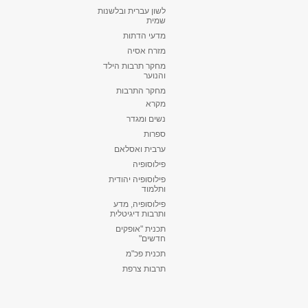
לשון עברית ובלשנות
שמית
מדעי הדתות
מזרח אסיה
מחקר תרבות הילד
והנוער
מחקר התרבות
מקרא
נשים ומגדר
ספרות
ערבית ואסלאם
פילוסופיה
פילוסופיה יהודית
ותלמוד
פילוסופיה, מדע
ותרבות דיגיטלית
תכנית "אופקים
חדשים"
תכנית פכ"מ
תרבות צרפת