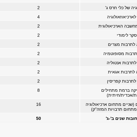
יה של כלי חרס ג'
2
לארכיאוזאולוגיה
4
חשבה הארכיאולוגית
2
סקר לימודי
2
 לתרבות מצרים
2
תרבות מסופוטמיה
2
לתרבות אנטוליה
2
 לתרבות אגאית
2
לתרבות קפריסין
2
קה ברמת מתחילים
8
ת/אכדית/חיתית)
 (שניים מתחום ארכיאולוגיה
16
 מתחום תרבויות המזה"ק)
ובות שנים ב'-ג'
50