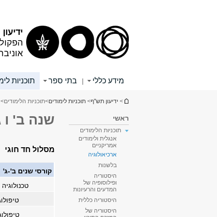
תוכן
תפריט
עליון
ראשי
ידיעון
הפקולט
אוניבר
מידע כללי
בתי ספר
תוכניות לימ
|
הינך נמצא כאן
>
ידיעון תש"ף
>
תוכניות לימודים
>
תוכניות הלימודים
>
שנה ב' ו 
ראשי
תוכניות הלימודים
אנגלית ולימודים
אמריקניים
מסלול חד חוגי
ארכיאולוגיה
בלשנות
קורסי שנים ב'-ג'
היסטוריה
ופילוסופיה של
טכנולוגיה 
המדעים והרעיונות
טיפולוג
היסטוריה כללית
היסטוריה של
טיפולוג