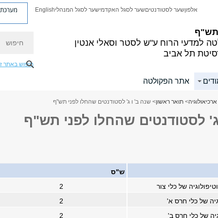
מערכת פ
אלפון
שער לסטודנטים
שער לסגל האקדמי
שער לסגל המנהלי
English
 תש"ף
חיפוש
ה למדעי הרוח
ע"ש לסטר וסאלי אנטין
סיטת תל אביב
חיפוש באתר ז
ודים
אתר הפקולטה
ארכיאולוגיה
>
תואר ראשון
> שנה ב' ו ג' לסטודנטים שהחלו לפני תש"ף
ג' לסטודנטים שהחלו לפני תש"ף
ש"ס
וטיפולוגיה של כלי צור
2
יה של כלי חרס א'
2
יה של כלי חרס ב'
2