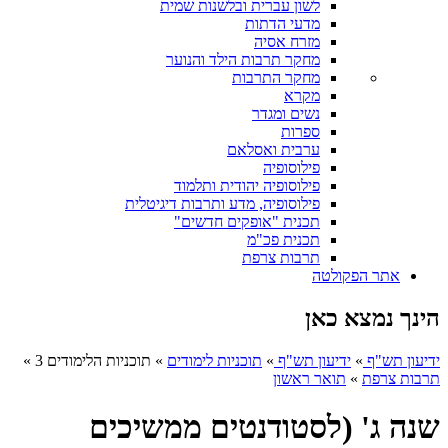
לשון עברית ובלשנות שמית
מדעי הדתות
מזרח אסיה
מחקר תרבות הילד והנוער
מחקר התרבות
מקרא
נשים ומגדר
ספרות
ערבית ואסלאם
פילוסופיה
פילוסופיה יהודית ותלמוד
פילוסופיה, מדע ותרבות דיגיטלית
תכנית "אופקים חדשים"
תכנית פכ"מ
תרבות צרפת
אתר הפקולטה
הינך נמצא כאן
ידיעון תש"ף
»
ידיעון תש"ף
»
תוכניות לימודים
»
תוכניות הלימודים 3
»
תרבות צרפת
»
תואר ראשון
שנה ג' (לסטודנטים ממשיכים