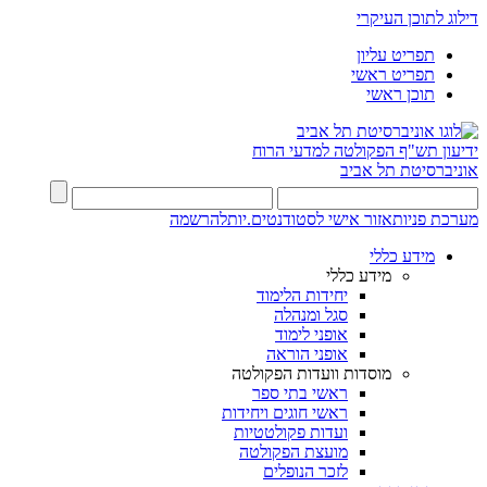
דילוג לתוכן העיקרי
תפריט עליון
תפריט ראשי
תוכן ראשי
ידיעון תש"ף
הפקולטה למדעי הרוח
אוניברסיטת תל אביב
מערכת פניות
אזור אישי לסטודנטים.יות
להרשמה
מידע כללי
מידע כללי
יחידות הלימוד
סגל ומנהלה
אופני לימוד
אופני הוראה
מוסדות וועדות הפקולטה
ראשי בתי ספר
ראשי חוגים ויחידות
ועדות פקולטטיות
מועצת הפקולטה
לזכר הנופלים