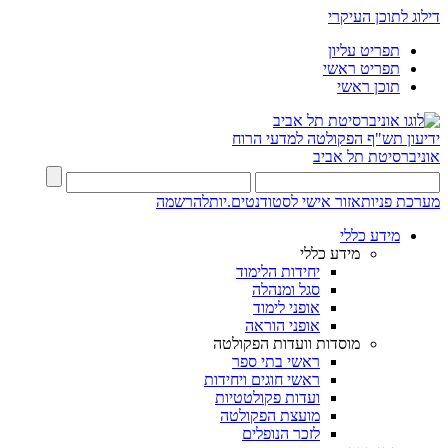
דילוג לתוכן העיקרי
תפריט עליון
תפריט ראשי
תוכן ראשי
ידיעון תש"ף
הפקולטה למדעי הרוח
אוניברסיטת תל אביב
מערכת פניות
אזור אישי לסטודנטים.יות
להרשמה
מידע כללי
מידע כללי
יחידות הלימוד
סגל ומנהלה
אופני לימוד
אופני הוראה
מוסדות וועדות הפקולטה
ראשי בתי ספר
ראשי חוגים ויחידות
ועדות פקולטטיות
מועצת הפקולטה
לזכר הנופלים