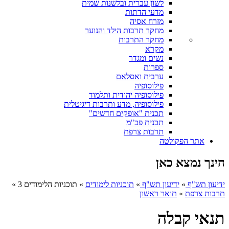
לשון עברית ובלשנות שמית
מדעי הדתות
מזרח אסיה
מחקר תרבות הילד והנוער
מחקר התרבות
מקרא
נשים ומגדר
ספרות
ערבית ואסלאם
פילוסופיה
פילוסופיה יהודית ותלמוד
פילוסופיה, מדע ותרבות דיגיטלית
תכנית "אופקים חדשים"
תכנית פכ"מ
תרבות צרפת
אתר הפקולטה
הינך נמצא כאן
ידיעון תש"ף
»
ידיעון תש"ף
»
תוכניות לימודים
»
תוכניות הלימודים 3
»
תרבות צרפת
»
תואר ראשון
תנאי קבלה