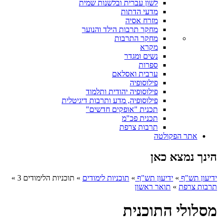
לשון עברית ובלשנות שמית
מדעי הדתות
מזרח אסיה
מחקר תרבות הילד והנוער
מחקר התרבות
מקרא
נשים ומגדר
ספרות
ערבית ואסלאם
פילוסופיה
פילוסופיה יהודית ותלמוד
פילוסופיה, מדע ותרבות דיגיטלית
תכנית "אופקים חדשים"
תכנית פכ"מ
תרבות צרפת
אתר הפקולטה
הינך נמצא כאן
ידיעון תש"ף
»
ידיעון תש"ף
»
תוכניות לימודים
»
תוכניות הלימודים 3
»
תרבות צרפת
»
תואר ראשון
מסלולי התוכנית