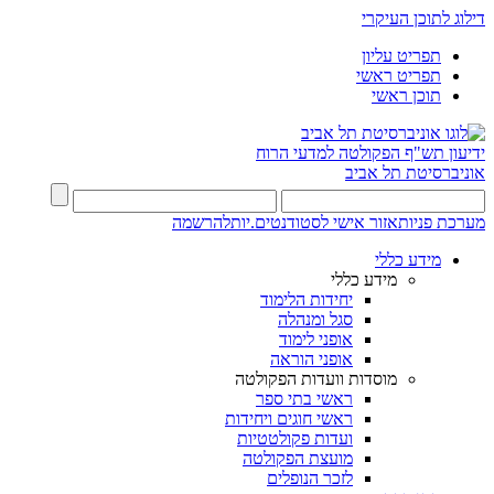
דילוג לתוכן העיקרי
תפריט עליון
תפריט ראשי
תוכן ראשי
ידיעון תש"ף
הפקולטה למדעי הרוח
אוניברסיטת תל אביב
מערכת פניות
אזור אישי לסטודנטים.יות
להרשמה
מידע כללי
מידע כללי
יחידות הלימוד
סגל ומנהלה
אופני לימוד
אופני הוראה
מוסדות וועדות הפקולטה
ראשי בתי ספר
ראשי חוגים ויחידות
ועדות פקולטטיות
מועצת הפקולטה
לזכר הנופלים