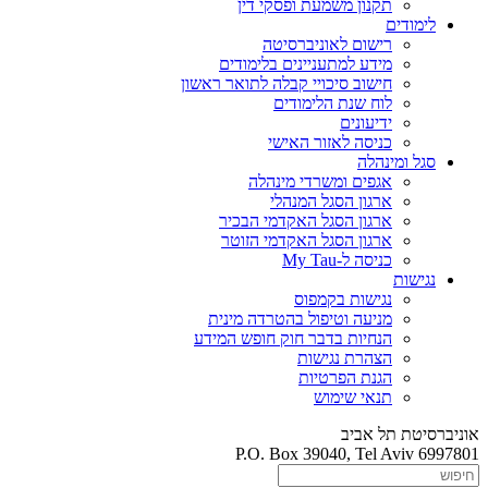
תקנון משמעת ופסקי דין
לימודים
רישום לאוניברסיטה
מידע למתעניינים בלימודים
חישוב סיכויי קבלה לתואר ראשון
לוח שנת הלימודים
ידיעונים
כניסה לאזור האישי
סגל ומינהלה
אגפים ומשרדי מינהלה
ארגון הסגל המנהלי
ארגון הסגל האקדמי הבכיר
ארגון הסגל האקדמי הזוטר
כניסה ל-My Tau
נגישות
נגישות בקמפוס
מניעה וטיפול בהטרדה מינית
הנחיות בדבר חוק חופש המידע
הצהרת נגישות
הגנת הפרטיות
תנאי שימוש
אוניברסיטת תל אביב
P.O. Box 39040, Tel Aviv 6997801