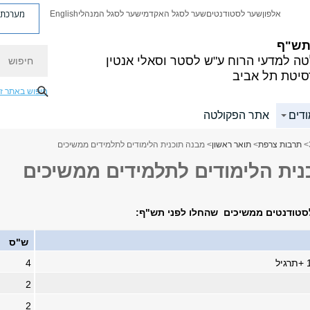
מערכת פ
אלפון
שער לסטודנטים
שער לסגל האקדמי
שער לסגל המנהלי
English
 תש"ף
חיפוש
ה למדעי הרוח
ע"ש לסטר וסאלי אנטין
סיטת תל אביב
חיפוש באתר ז
ודים
אתר הפקולטה
>
תרבות צרפת
>
תואר ראשון
> מבנה תוכנית הלימודים לתלמידים ממשיכים
נית הלימודים לתלמידים ממשיכים
לסטודנטים ממשיכים שהחלו לפני תש"ף:
ש"ס
4
2
2