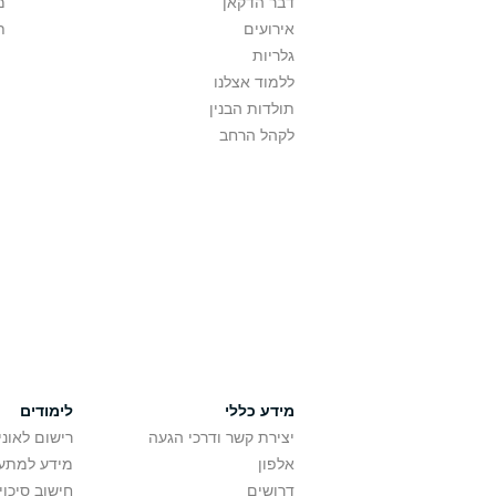
דבר הדקאן
מ
אירועים
ת
גלריות
ללמוד אצלנו
תולדות הבנין
לקהל הרחב
מידע כללי
לימודים
יצירת קשר ודרכי הגעה
רישום לאונ
אלפון
מידע למתענ
דרושים
חישוב סיכוי