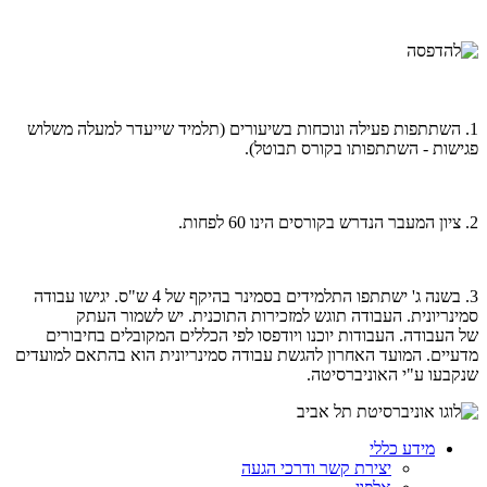
1. השתתפות פעילה ונוכחות בשיעורים (תלמיד שייעדר למעלה משלוש
פגישות - השתתפותו בקורס תבוטל).
2. ציון המעבר הנדרש בקורסים הינו 60 לפחות.
3. בשנה ג' ישתתפו התלמידים בסמינר בהיקף של 4 ש"ס. יגישו עבודה
סמינריונית. העבודה תוגש למזכירות התוכנית. יש לשמור העתק
של העבודה. העבודות יוכנו ויודפסו לפי הכללים המקובלים בחיבורים
מדעיים. המועד האחרון להגשת עבודה סמינריונית הוא בהתאם למועדים
שנקבעו ע"י האוניברסיטה.
מידע כללי
יצירת קשר ודרכי הגעה