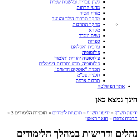
לשון עברית ובלשנות שמית
מדעי הדתות
מזרח אסיה
מחקר תרבות הילד והנוער
מחקר התרבות
מקרא
נשים ומגדר
ספרות
ערבית ואסלאם
פילוסופיה
פילוסופיה יהודית ותלמוד
פילוסופיה, מדע ותרבות דיגיטלית
תכנית "אופקים חדשים"
תכנית פכ"מ
תרבות צרפת
אתר הפקולטה
הינך נמצא כאן
ידיעון תש"ף
»
ידיעון תש"ף
»
תוכניות לימודים
»
תוכניות הלימודים 3
»
תרבות צרפת
»
תואר ראשון
נהלים ודרישות במהלך הלימודים