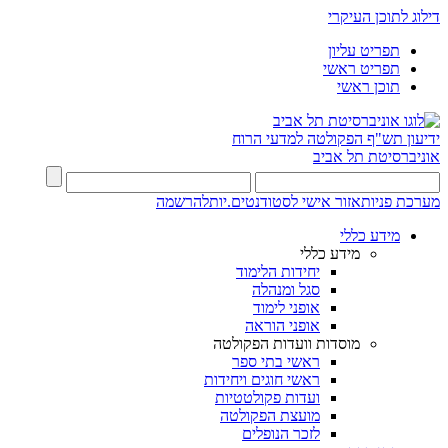
דילוג לתוכן העיקרי
תפריט עליון
תפריט ראשי
תוכן ראשי
ידיעון תש"ף
הפקולטה למדעי הרוח
אוניברסיטת תל אביב
מערכת פניות
אזור אישי לסטודנטים.יות
להרשמה
מידע כללי
מידע כללי
יחידות הלימוד
סגל ומנהלה
אופני לימוד
אופני הוראה
מוסדות וועדות הפקולטה
ראשי בתי ספר
ראשי חוגים ויחידות
ועדות פקולטטיות
מועצת הפקולטה
לזכר הנופלים