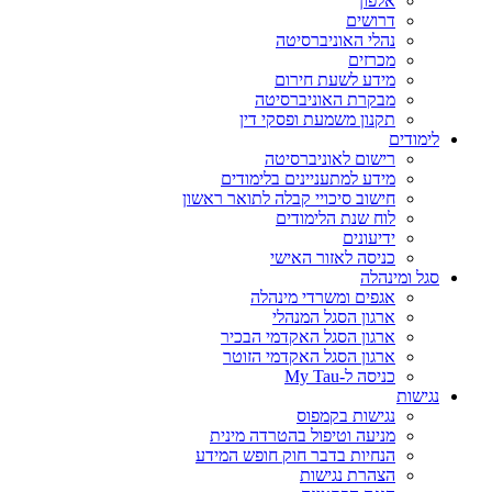
אלפון
דרושים
נהלי האוניברסיטה
מכרזים
מידע לשעת חירום
מבקרת האוניברסיטה
תקנון משמעת ופסקי דין
לימודים
רישום לאוניברסיטה
מידע למתעניינים בלימודים
חישוב סיכויי קבלה לתואר ראשון
לוח שנת הלימודים
ידיעונים
כניסה לאזור האישי
סגל ומינהלה
אגפים ומשרדי מינהלה
ארגון הסגל המנהלי
ארגון הסגל האקדמי הבכיר
ארגון הסגל האקדמי הזוטר
כניסה ל-My Tau
נגישות
נגישות בקמפוס
מניעה וטיפול בהטרדה מינית
הנחיות בדבר חוק חופש המידע
הצהרת נגישות