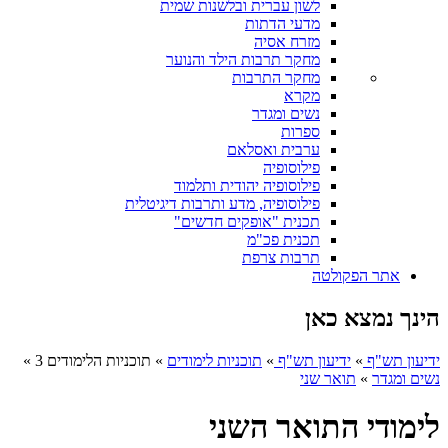
לשון עברית ובלשנות שמית
מדעי הדתות
מזרח אסיה
מחקר תרבות הילד והנוער
מחקר התרבות
מקרא
נשים ומגדר
ספרות
ערבית ואסלאם
פילוסופיה
פילוסופיה יהודית ותלמוד
פילוסופיה, מדע ותרבות דיגיטלית
תכנית "אופקים חדשים"
תכנית פכ"מ
תרבות צרפת
אתר הפקולטה
הינך נמצא כאן
ידיעון תש"ף
»
ידיעון תש"ף
»
תוכניות לימודים
»
תוכניות הלימודים 3
»
נשים ומגדר
»
תואר שני
לימודי התואר השני