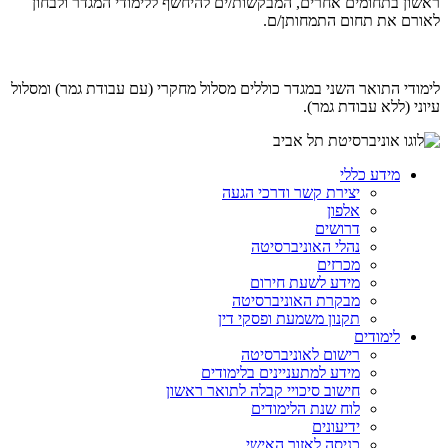
ראשון בתחומים אחרים, המבקשות/ים להיחשף ללימודי המגדר ולבחון
לאורם את תחום התמחותן/ם.
לימודי התואר השני במגדר כוללים מסלול מחקרי (עם עבודת גמר) ומסלול
עיוני (ללא עבודת גמר).
מידע כללי
יצירת קשר ודרכי הגעה
אלפון
דרושים
נהלי האוניברסיטה
מכרזים
מידע לשעת חירום
מבקרת האוניברסיטה
תקנון משמעת ופסקי דין
לימודים
רישום לאוניברסיטה
מידע למתעניינים בלימודים
חישוב סיכויי קבלה לתואר ראשון
לוח שנת הלימודים
ידיעונים
כניסה לאזור האישי