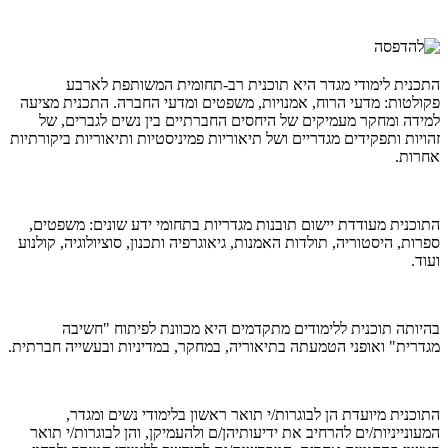
התכנית לימודי מגדר היא תוכנית רב-תחומית המשותפת לארבע
פקולטות: מדעי הרוח, אמנויות, משפטים ומדעי החברה. התכנית מציעה
למידה ומחקר מעמיקים של היחסים החברתיים בין נשים לגברים, של
זהויות ותפקידים מגדריים ושל תיאוריות פמיניסטיות ותיאוריות ביקורתיות
אחרות.
התוכנית מעודדת יישום תובנות מגדריות בתחומי ידע שונים: משפטים,
ספרות, היסטוריה, תולדות האמנות, גיאוגרפיה ותכנון, סוציולוגיה, קולנוע
ועוד.
בהיותה תוכנית ללימודים מתקדמים היא מכוונת לפיתוח "חשיבה
מגדרית" ואופני הטמעתה בתיאוריה, במחקר, במדיניות ובעשייה חברתית.
התוכנית מיועדת הן לבוגרות/י תואר ראשון בלימודי נשים ומגדר,
המעונייניות/ים להרחיב את ידיעותיהן/ם ולהעמיקן, והן לבוגרות/י תואר