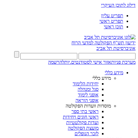
דילוג לתוכן העיקרי
תפריט עליון
תפריט ראשי
תוכן ראשי
ידיעון תש"ף
הפקולטה למדעי הרוח
אוניברסיטת תל אביב
מערכת פניות
אזור אישי לסטודנטים.יות
להרשמה
מידע כללי
מידע כללי
יחידות הלימוד
סגל ומנהלה
אופני לימוד
אופני הוראה
מוסדות וועדות הפקולטה
ראשי בתי ספר
ראשי חוגים ויחידות
ועדות פקולטטיות
מועצת הפקולטה
לזכר הנופלים