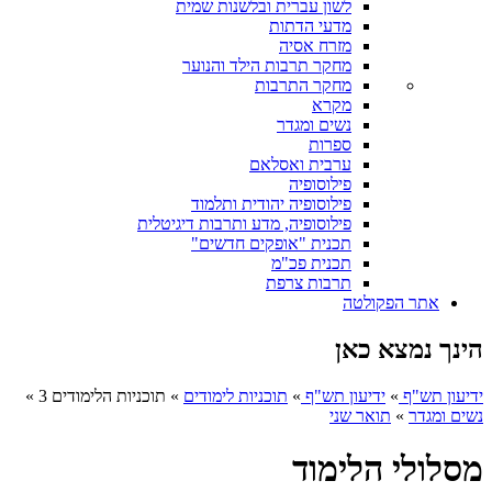
לשון עברית ובלשנות שמית
מדעי הדתות
מזרח אסיה
מחקר תרבות הילד והנוער
מחקר התרבות
מקרא
נשים ומגדר
ספרות
ערבית ואסלאם
פילוסופיה
פילוסופיה יהודית ותלמוד
פילוסופיה, מדע ותרבות דיגיטלית
תכנית "אופקים חדשים"
תכנית פכ"מ
תרבות צרפת
אתר הפקולטה
הינך נמצא כאן
ידיעון תש"ף
»
ידיעון תש"ף
»
תוכניות לימודים
»
תוכניות הלימודים 3
»
נשים ומגדר
»
תואר שני
מסלולי הלימוד