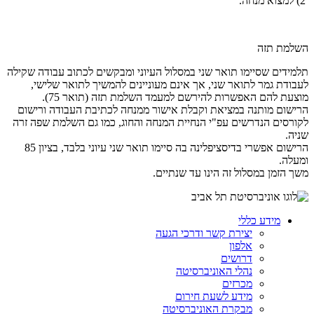
2) למצוא מנחה.
השלמת תזה
תלמידים שסיימו תואר שני במסלול העיוני ומבקשים לכתוב עבודה שקילה
לעבודת גמר לתואר שני, אך אינם מעוניינים להמשיך לתואר שלישי,
מוצעת להם האפשרות להירשם למעמד השלמת תזה (תואר 75).
הרישום מותנה במציאת וקבלת אישור ממנחה לכתיבת העבודה ורישום
לקורסים הנדרשים עפ"י הנחיית המנחה והחוג, כמו גם השלמת שפה זרה
שניה.
הרישום אפשרי בדיסציפלינה בה סיימו תואר שני עיוני בלבד, בציון 85
ומעלה.
משך הזמן במסלול זה הינו עד שנתיים.
מידע כללי
יצירת קשר ודרכי הגעה
אלפון
דרושים
נהלי האוניברסיטה
מכרזים
מידע לשעת חירום
מבקרת האוניברסיטה