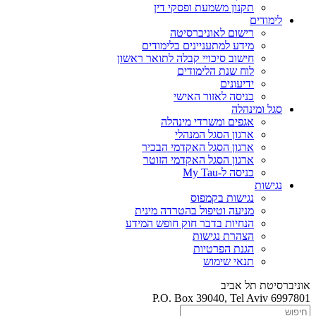
תקנון משמעת ופסקי דין
לימודים
רישום לאוניברסיטה
מידע למתעניינים בלימודים
חישוב סיכויי קבלה לתואר ראשון
לוח שנת הלימודים
ידיעונים
כניסה לאזור האישי
סגל ומינהלה
אגפים ומשרדי מינהלה
ארגון הסגל המנהלי
ארגון הסגל האקדמי הבכיר
ארגון הסגל האקדמי הזוטר
כניסה ל-My Tau
נגישות
נגישות בקמפוס
מניעה וטיפול בהטרדה מינית
הנחיות בדבר חוק חופש המידע
הצהרת נגישות
הגנת הפרטיות
תנאי שימוש
אוניברסיטת תל אביב
P.O. Box 39040, Tel Aviv 6997801