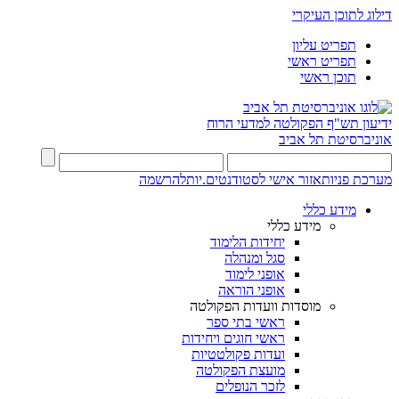
דילוג לתוכן העיקרי
תפריט עליון
תפריט ראשי
תוכן ראשי
ידיעון תש"ף
הפקולטה למדעי הרוח
אוניברסיטת תל אביב
מערכת פניות
אזור אישי לסטודנטים.יות
להרשמה
מידע כללי
מידע כללי
יחידות הלימוד
סגל ומנהלה
אופני לימוד
אופני הוראה
מוסדות וועדות הפקולטה
ראשי בתי ספר
ראשי חוגים ויחידות
ועדות פקולטטיות
מועצת הפקולטה
לזכר הנופלים