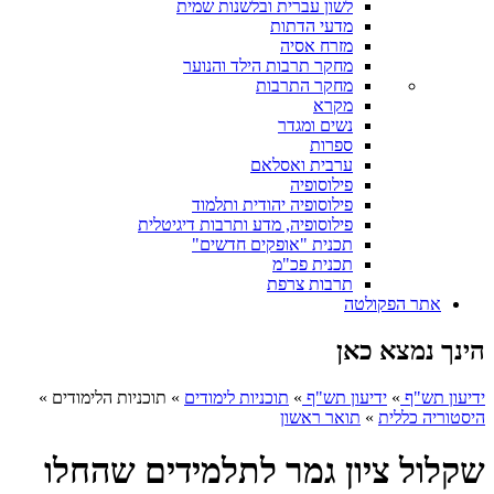
לשון עברית ובלשנות שמית
מדעי הדתות
מזרח אסיה
מחקר תרבות הילד והנוער
מחקר התרבות
מקרא
נשים ומגדר
ספרות
ערבית ואסלאם
פילוסופיה
פילוסופיה יהודית ותלמוד
פילוסופיה, מדע ותרבות דיגיטלית
תכנית "אופקים חדשים"
תכנית פכ"מ
תרבות צרפת
אתר הפקולטה
הינך נמצא כאן
ידיעון תש"ף
»
ידיעון תש"ף
»
תוכניות לימודים
»
תוכניות הלימודים
»
היסטוריה כללית
»
תואר ראשון
שקלול ציון גמר לתלמידים שהחלו