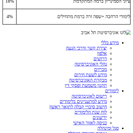
ציוני הסמינריון ברמה המתקדמת
18%
לימודי הרחבה +שפה זרה ברמת מתחילים
4%
מידע כללי
יצירת קשר ודרכי הגעה
אלפון
דרושים
נהלי האוניברסיטה
מכרזים
מידע לשעת חירום
מבקרת האוניברסיטה
תקנון משמעת ופסקי דין
לימודים
רישום לאוניברסיטה
מידע למתעניינים בלימודים
חישוב סיכויי קבלה לתואר ראשון
לוח שנת הלימודים
ידיעונים
כניסה לאזור האישי
סגל ומינהלה