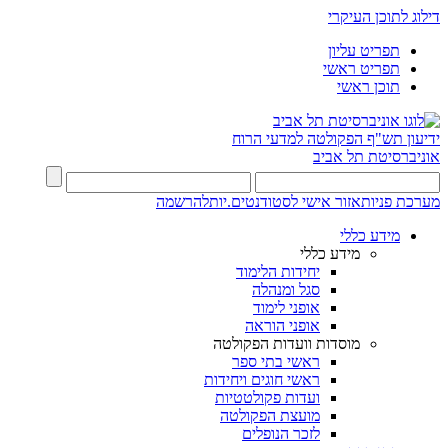
דילוג לתוכן העיקרי
תפריט עליון
תפריט ראשי
תוכן ראשי
ידיעון תש"ף
הפקולטה למדעי הרוח
אוניברסיטת תל אביב
מערכת פניות
אזור אישי לסטודנטים.יות
להרשמה
מידע כללי
מידע כללי
יחידות הלימוד
סגל ומנהלה
אופני לימוד
אופני הוראה
מוסדות וועדות הפקולטה
ראשי בתי ספר
ראשי חוגים ויחידות
ועדות פקולטטיות
מועצת הפקולטה
לזכר הנופלים