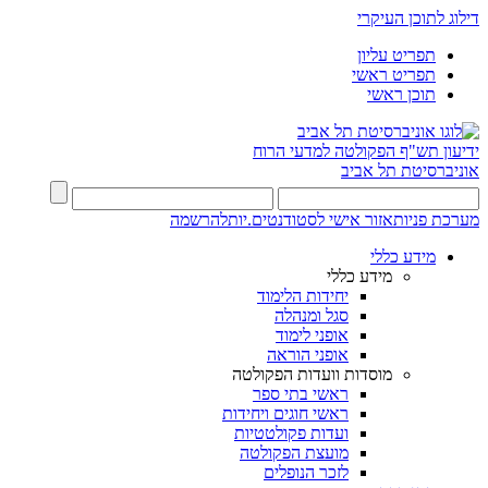
דילוג לתוכן העיקרי
תפריט עליון
תפריט ראשי
תוכן ראשי
ידיעון תש"ף
הפקולטה למדעי הרוח
אוניברסיטת תל אביב
מערכת פניות
אזור אישי לסטודנטים.יות
להרשמה
מידע כללי
מידע כללי
יחידות הלימוד
סגל ומנהלה
אופני לימוד
אופני הוראה
מוסדות וועדות הפקולטה
ראשי בתי ספר
ראשי חוגים ויחידות
ועדות פקולטטיות
מועצת הפקולטה
לזכר הנופלים