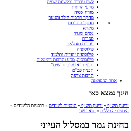
לשון עברית ובלשנות שמית
מדעי הדתות
מזרח אסיה
מחקר תרבות הילד והנוער
מחקר התרבות
מקרא
נשים ומגדר
ספרות
ערבית ואסלאם
פילוסופיה
פילוסופיה יהודית ותלמוד
פילוסופיה, מדע ותרבות דיגיטלית
תכנית "אופקים חדשים"
תכנית פכ"מ
תרבות צרפת
אתר הפקולטה
הינך נמצא כאן
ידיעון תש"ף
»
ידיעון תש"ף
»
תוכניות לימודים
»
תוכניות הלימודים
»
היסטוריה כללית
»
תואר שני
בחינת גמר במסלול העיוני