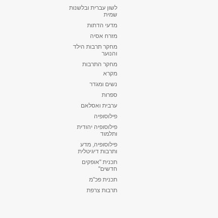
לשון עברית ובלשנות
שמית
מדעי הדתות
מזרח אסיה
מחקר תרבות הילד
והנוער
מחקר התרבות
מקרא
נשים ומגדר
ספרות
ערבית ואסלאם
פילוסופיה
פילוסופיה יהודית
ותלמוד
פילוסופיה, מדע
ותרבות דיגיטלית
תכנית "אופקים
חדשים"
תכנית פכ"מ
תרבות צרפת