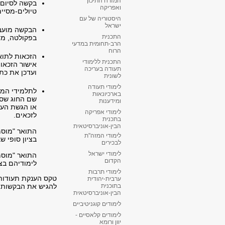
המזרח התיכון
בקשה לסיום 
ואפריקה
טיולים-מסיימ
היסטוריה של עם
ישראל
הבקשה מועבר
התכנית
בפקולטה, מד
הרב-תחומית במדעי
הרוח
הזכאות לתוא
התכנית ללימודי
אישור הזכאות
תעודה בעריכה
ועדכן את כת
לשונית
לימודי תעודה
לתלמידי המסל
בארכיונאות
שם החוג שסי
ומידענות
או הגשת העבו
לימודי אפריקה
לזכאים.
בתכנית
הבין-אוניברסיטאית
התואר "מוסמ
לימודי המזה"ת
בציון סופי שבין 90 ל
לבכירים
לימודי ישראל
​התואר "מוסמ
הקדום
לימודיהם בציון סופ
לימודי תרבות
טקס הענקת תעודות 
ערבית-יהודית
להגיש את הבקשות לסיום
בתוכנית
הבין-אוניברסיטאית
לימודים קוגניטיביים
לימודים קלאסיים -
יוון ורומא