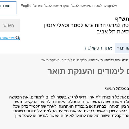
מערכת פ
אלפון
שער לסטודנטים
שער לסגל האקדמי
שער לסגל המנהלי
English
 תש"ף
חיפוש
ה למדעי הרוח
ע"ש לסטר וסאלי אנטין
סיטת תל אביב
חיפוש באתר ז
ודים
אתר הפקולטה
היסטוריה כללית
>
תואר שני
> הליך סיום לימודים והענקת תואר
 לימודים והענקת תואר
במסלול העיוני
 את כל חובותיו לתואר יידרש להגיש בקשה לסיום לימודים. את הבקשה
ול המאוחר שנה ממועד סיום המטלה האחרונה לתואר. הבקשה תוגש
ציון האחרון בבחינה או בעבודה האחרונה ולאחר שהתלמיד בדק שכל
נו כהלכה שכן בהגשת בקשת הזכאות מצהיר התלמיד על נכונות רשומת
אחר קבלת אישור הזכאות לתואר לא יהיה אפשר לערער או לשפר ציון