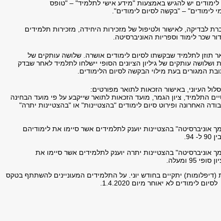
לימודים יש להגיש באמצעות "מידע אישי לתלמיד" – "טופס
י לימודים" – "בקשה לסיום לימודים".
ת לבדיקה, לאישור ולטיפול של מזכירות היחידה, מזכירות תלמידים
ור שכר לימוד וספריות האוניברסיטה.
ר תוזן לתלמיד שבקשתו לסיום לימודים אושרה. שלושה עותקים של
 ושלושה עותקים של גיליון הציונים הסופי יישלחו לתלמיד לאחר שבדק
ובת המגורים בעת מילוי הבקשה לסיום הלימודים.
ול העיוני, באישור הזכאות לתואר מפורטים:
ים התלמיד, ציון הגמר, מועד הזכאות לתואר שייקבע על פי מועד הבחינה
דה האחרונה ופירוט סיום לימודים "בהצטיינות" או "בהצטיינות יתרה"
ך אוניברסיטה" בהצטיינות יוענק לתלמידים אשר סיימו את לימודיהם
- 94.
ך אוניברסיטה" בהצטיינות יתרה יוענק לתלמידים אשר סיימו את
י 95 ומעלה.
(דיפלומות) יתקיים בחודש יוני. על התלמידים המעוניינים להשתתף בטקס
 לימודים לא יאוחר מיום 1.4.2020.