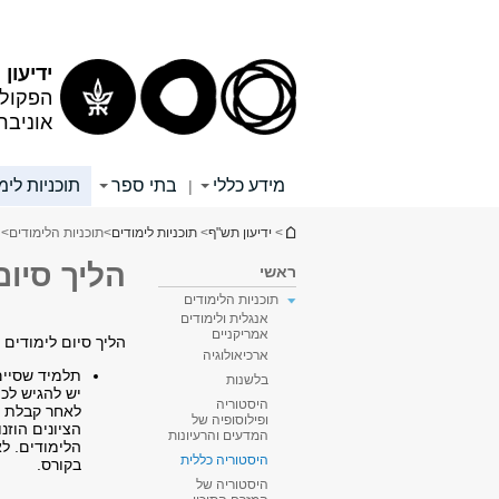
תוכן
תפריט
עליון
ראשי
ידיעון
הפקולט
אוניבר
מידע כללי
בתי ספר
תוכניות לימ
|
הינך נמצא כאן
>
ידיעון תש"ף
>
תוכניות לימודים
>
תוכניות הלימודים
>
הליך סיום
ראשי
תוכניות הלימודים
אנגלית ולימודים
אמריקניים
הליך סיום לימודים 
ארכיאולוגיה
תלמיד שסיים
בלשנות
יש להגיש לכ
היסטוריה
לאחר קבלת ה
ופילוסופיה של
הציונים הוז
המדעים והרעיונות
הלימודים. ל
היסטוריה כללית
בקורס.
היסטוריה של