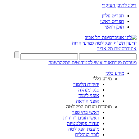
דילוג לתוכן העיקרי
תפריט עליון
תפריט ראשי
תוכן ראשי
ידיעון תש"ף
הפקולטה למדעי הרוח
אוניברסיטת תל אביב
מערכת פניות
אזור אישי לסטודנטים.יות
להרשמה
מידע כללי
מידע כללי
יחידות הלימוד
סגל ומנהלה
אופני לימוד
אופני הוראה
מוסדות וועדות הפקולטה
ראשי בתי ספר
ראשי חוגים ויחידות
ועדות פקולטטיות
מועצת הפקולטה
לזכר הנופלים