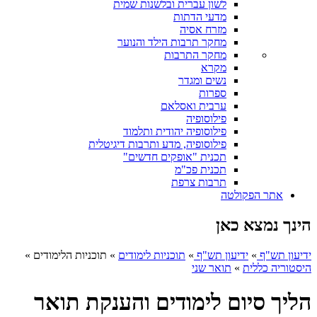
לשון עברית ובלשנות שמית
מדעי הדתות
מזרח אסיה
מחקר תרבות הילד והנוער
מחקר התרבות
מקרא
נשים ומגדר
ספרות
ערבית ואסלאם
פילוסופיה
פילוסופיה יהודית ותלמוד
פילוסופיה, מדע ותרבות דיגיטלית
תכנית "אופקים חדשים"
תכנית פכ"מ
תרבות צרפת
אתר הפקולטה
הינך נמצא כאן
ידיעון תש"ף
»
ידיעון תש"ף
»
תוכניות לימודים
»
תוכניות הלימודים
»
היסטוריה כללית
»
תואר שני
הליך סיום לימודים והענקת תואר