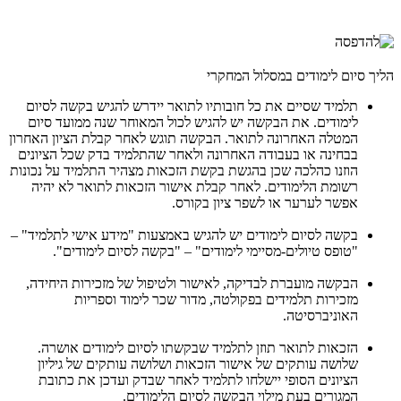
הליך סיום לימודים במסלול המחקרי
תלמיד שסיים את כל חובותיו לתואר יידרש להגיש בקשה לסיום
לימודים. את הבקשה יש להגיש לכול המאוחר שנה ממועד סיום
המטלה האחרונה לתואר. הבקשה תוגש לאחר קבלת הציון האחרון
בבחינה או בעבודה האחרונה ולאחר שהתלמיד בדק שכל הציונים
הוזנו כהלכה שכן בהגשת בקשת הזכאות מצהיר התלמיד על נכונות
רשומת הלימודים. לאחר קבלת אישור הזכאות לתואר לא יהיה
אפשר לערער או לשפר ציון בקורס.
בקשה לסיום לימודים יש להגיש באמצעות "מידע אישי לתלמיד" –
"טופס טיולים-מסיימי לימודים" – "בקשה לסיום לימודים".
הבקשה מועברת לבדיקה, לאישור ולטיפול של מזכירות היחידה,
מזכירות תלמידים בפקולטה, מדור שכר לימוד וספריות
האוניברסיטה.
הזכאות לתואר תוזן לתלמיד שבקשתו לסיום לימודים אושרה.
שלושה עותקים של אישור הזכאות ושלושה עותקים של גיליון
הציונים הסופי יישלחו לתלמיד לאחר שבדק ועדכן את כתובת
המגורים בעת מילוי הבקשה לסיום הלימודים.