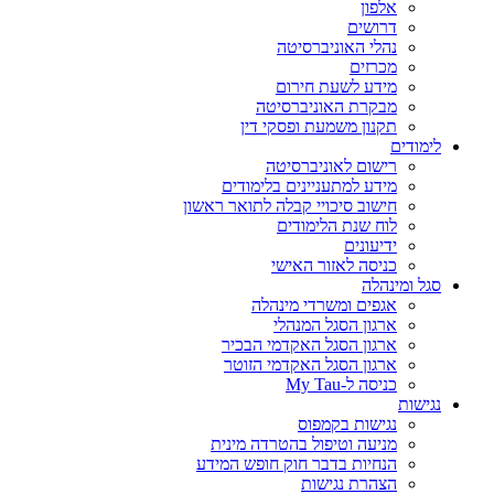
אלפון
דרושים
נהלי האוניברסיטה
מכרזים
מידע לשעת חירום
מבקרת האוניברסיטה
תקנון משמעת ופסקי דין
לימודים
רישום לאוניברסיטה
מידע למתעניינים בלימודים
חישוב סיכויי קבלה לתואר ראשון
לוח שנת הלימודים
ידיעונים
כניסה לאזור האישי
סגל ומינהלה
אגפים ומשרדי מינהלה
ארגון הסגל המנהלי
ארגון הסגל האקדמי הבכיר
ארגון הסגל האקדמי הזוטר
כניסה ל-My Tau
נגישות
נגישות בקמפוס
מניעה וטיפול בהטרדה מינית
הנחיות בדבר חוק חופש המידע
הצהרת נגישות