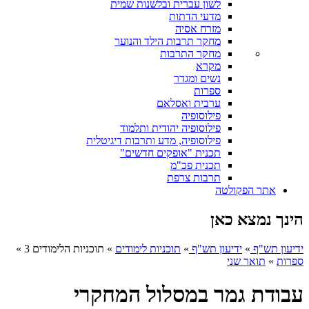
לשון עברית ובלשנות שמית
מדעי הדתות
מזרח אסיה
מחקר תרבות הילד והנוער
מחקר התרבות
מקרא
נשים ומגדר
ספרות
ערבית ואסלאם
פילוסופיה
פילוסופיה יהודית ותלמוד
פילוסופיה, מדע ותרבות דיגיטלית
תכנית "אופקים חדשים"
תכנית פכ"מ
תרבות צרפת
אתר הפקולטה
הינך נמצא כאן
ידיעון תש"ף
»
ידיעון תש"ף
»
תוכניות לימודים
»
תוכניות הלימודים 3
»
ספרות
»
תואר שני
עבודת גמר במסלול המחקרי