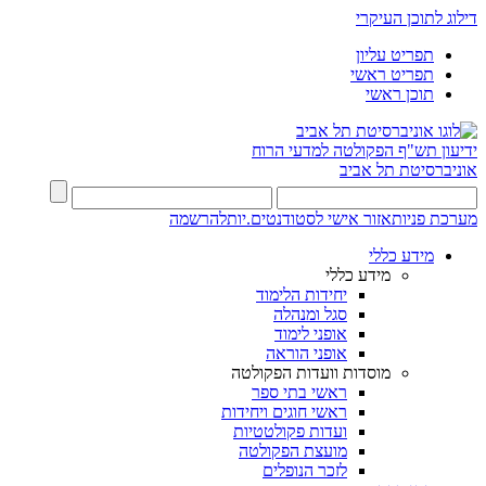
דילוג לתוכן העיקרי
תפריט עליון
תפריט ראשי
תוכן ראשי
ידיעון תש"ף
הפקולטה למדעי הרוח
אוניברסיטת תל אביב
מערכת פניות
אזור אישי לסטודנטים.יות
להרשמה
מידע כללי
מידע כללי
יחידות הלימוד
סגל ומנהלה
אופני לימוד
אופני הוראה
מוסדות וועדות הפקולטה
ראשי בתי ספר
ראשי חוגים ויחידות
ועדות פקולטטיות
מועצת הפקולטה
לזכר הנופלים