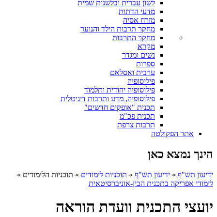
לשון עברית ובלשנות שמית
מדעי הדתות
מזרח אסיה
מחקר תרבות הילד והנוער
מחקר התרבות
מקרא
נשים ומגדר
ספרות
ערבית ואסלאם
פילוסופיה
פילוסופיה יהודית ותלמוד
פילוסופיה, מדע ותרבות דיגיטלית
תכנית "אופקים חדשים"
תכנית פכ"מ
תרבות צרפת
אתר הפקולטה
הינך נמצא כאן
ידיעון תש"ף
»
ידיעון תש"ף
»
תוכניות לימודים
»
תוכניות הלימודים
»
לימודי אפריקה בתכנית הבין-אוניברסיטאית
יועצי התכנית וועדת הוראה