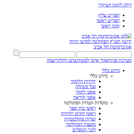
דילוג לתוכן העיקרי
תפריט עליון
תפריט ראשי
תוכן ראשי
ידיעון תש"ף
הפקולטה למדעי הרוח
אוניברסיטת תל אביב
מערכת פניות
אזור אישי לסטודנטים.יות
להרשמה
מידע כללי
מידע כללי
יחידות הלימוד
סגל ומנהלה
אופני לימוד
אופני הוראה
מוסדות וועדות הפקולטה
ראשי בתי ספר
ראשי חוגים ויחידות
ועדות פקולטטיות
מועצת הפקולטה
לזכר הנופלים