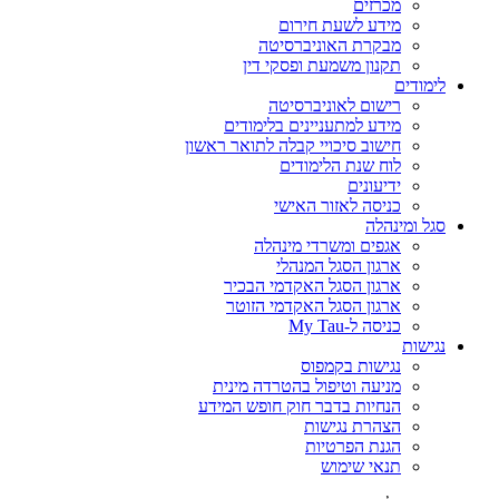
מכרזים
מידע לשעת חירום
מבקרת האוניברסיטה
תקנון משמעת ופסקי דין
לימודים
רישום לאוניברסיטה
מידע למתעניינים בלימודים
חישוב סיכויי קבלה לתואר ראשון
לוח שנת הלימודים
ידיעונים
כניסה לאזור האישי
סגל ומינהלה
אגפים ומשרדי מינהלה
ארגון הסגל המנהלי
ארגון הסגל האקדמי הבכיר
ארגון הסגל האקדמי הזוטר
כניסה ל-My Tau
נגישות
נגישות בקמפוס
מניעה וטיפול בהטרדה מינית
הנחיות בדבר חוק חופש המידע
הצהרת נגישות
הגנת הפרטיות
תנאי שימוש