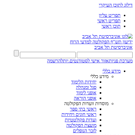
דילוג לתוכן העיקרי
תפריט עליון
תפריט ראשי
תוכן ראשי
ידיעון תש"ף
הפקולטה למדעי הרוח
אוניברסיטת תל אביב
מערכת פניות
אזור אישי לסטודנטים.יות
להרשמה
מידע כללי
מידע כללי
יחידות הלימוד
סגל ומנהלה
אופני לימוד
אופני הוראה
מוסדות וועדות הפקולטה
ראשי בתי ספר
ראשי חוגים ויחידות
ועדות פקולטטיות
מועצת הפקולטה
לזכר הנופלים