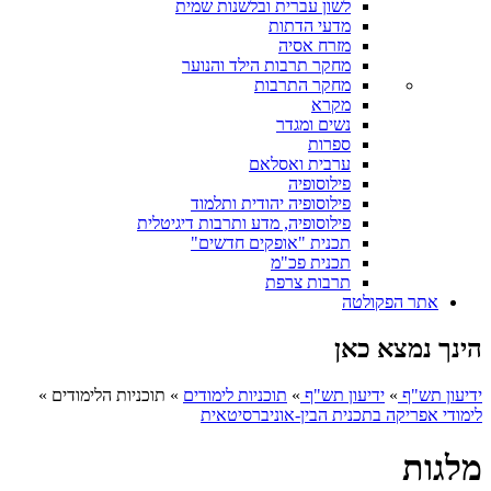
לשון עברית ובלשנות שמית
מדעי הדתות
מזרח אסיה
מחקר תרבות הילד והנוער
מחקר התרבות
מקרא
נשים ומגדר
ספרות
ערבית ואסלאם
פילוסופיה
פילוסופיה יהודית ותלמוד
פילוסופיה, מדע ותרבות דיגיטלית
תכנית "אופקים חדשים"
תכנית פכ"מ
תרבות צרפת
אתר הפקולטה
הינך נמצא כאן
ידיעון תש"ף
»
ידיעון תש"ף
»
תוכניות לימודים
»
תוכניות הלימודים
»
לימודי אפריקה בתכנית הבין-אוניברסיטאית
מלגות