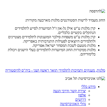
החוג מעמיד לרשות הסטודנטים מלגות מארבעה מקורות:
קרן מלגות ע"ש אילן גל-און ז"ל המיועדת לסייע לתלמידים
הנתקלים בקשיים כלכליים.
קרן מלגות ע"ש משפחת סילבר המוענקות לתלמידים מצטיינים
ולתלמידים היוצאים לפעילות התנדבותית באפריקה.
מלגות מטעם לשכת המסחר ישראל-אפריקה.
מלגות ממקורות החוג המיועדות לתלמידים בעלי הישגים ויכולת
בלימודיהם.
מלגות, מענקים ותמיכות לתלמידי תואר ראשון ושני - ביה"ס להיסטוריה
מידע כללי
יצירת קשר ודרכי הגעה
אלפון
דרושים
נהלי האוניברסיטה