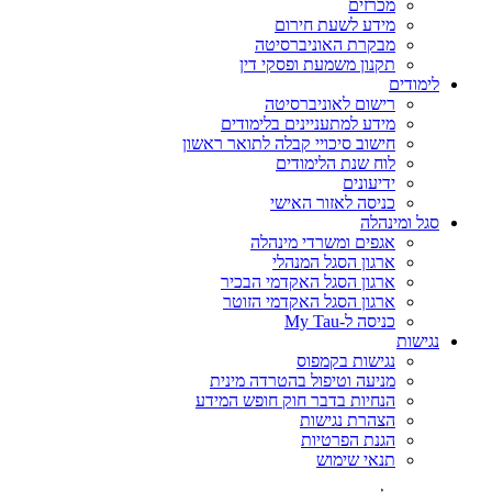
מכרזים
מידע לשעת חירום
מבקרת האוניברסיטה
תקנון משמעת ופסקי דין
לימודים
רישום לאוניברסיטה
מידע למתעניינים בלימודים
חישוב סיכויי קבלה לתואר ראשון
לוח שנת הלימודים
ידיעונים
כניסה לאזור האישי
סגל ומינהלה
אגפים ומשרדי מינהלה
ארגון הסגל המנהלי
ארגון הסגל האקדמי הבכיר
ארגון הסגל האקדמי הזוטר
כניסה ל-My Tau
נגישות
נגישות בקמפוס
מניעה וטיפול בהטרדה מינית
הנחיות בדבר חוק חופש המידע
הצהרת נגישות
הגנת הפרטיות
תנאי שימוש