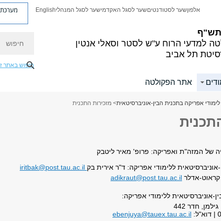
מערכת פ
אלפון
שער לסטודנטים
שער לסגל האקדמי
שער לסגל המנהלי
English
 תש"ף
חיפוש
ה למדעי הרוח
ע"ש לסטר וסאלי אנטין
סיטת תל אביב
חיפוש באתר ז
ודים
אתר הפקולטה
לימודי אפריקה בתכנית הבין-אוניברסיטאית
> מזכירות התכנית
תכנית
ה של המזה"ת ואפריקה: פרופ' מאיר ליטבק
וניברסיטאית ללימודי אפריקה: ד"ר אירית בק
iritbak@post.tau.ac.il
 קראוט-אדלר
adikraut@post.tau.ac.il
ן-אוניברסיטאית ללימודי אפריקה:
גילמן, חדר 442
ebenjuya@tauex.tau.ac.il