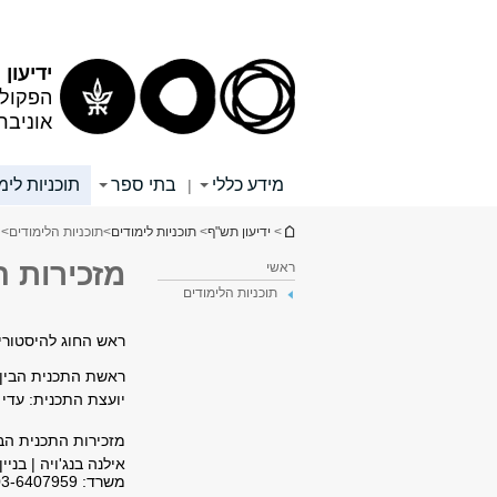
תוכן
תפריט
עליון
ראשי
ידיעון
הפקולט
אוניבר
מידע כללי
בתי ספר
תוכניות לימ
|
הינך נמצא כאן
>
ידיעון תש"ף
>
תוכניות לימודים
>
תוכניות הלימודים
>
מזכירות ה
ראשי
תוכניות הלימודים
ראש החוג להיסטורי
ראשת התכנית הבין-א
יועצת התכנית: עדי
מזכירות התכנית הבי
אילנה בנג'ויה | בניין 
משרד: 03-6407959 | דוא"ל: