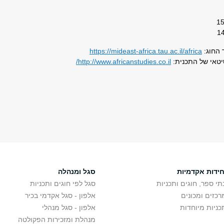
 החוג:
https://mideast-africa.tau.ac.il/africa
יטאי של התכנית:
http://www.africanstudies.co.il/
חידות אקדמיות
סגל ומנהלה
תי ספר, חוגים ותכניות
סגל לפי חוגים ותכניות
רכזים ומכונים
אלפון - סגל אקדמי בכיר
כניות מיוחדות
אלפון - סגל מנהלי
מנהלת ומזכירות הפקולטה