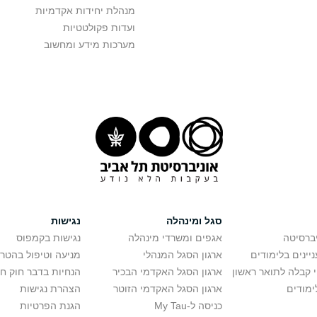
מנהלת יחידות אקדמיות
ועדות פקולטטיות
מערכות מידע ומחשוב
סגל ומינהלה
נגישות
יברסיטה
אגפים ומשרדי מינהלה
נגישות בקמפוס
יינים בלימודים
ארגון הסגל המנהלי
מניעה וטיפול בהטר
י קבלה לתואר ראשון
ארגון הסגל האקדמי הבכיר
הנחיות בדבר חוק ח
ימודים
ארגון הסגל האקדמי הזוטר
הצהרת נגישות
כניסה ל-My Tau
הגנת הפרטיות