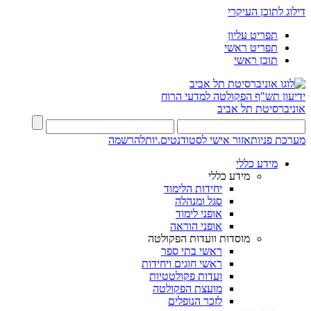
דילוג לתוכן העיקרי
תפריט עליון
תפריט ראשי
תוכן ראשי
ידיעון תש"ף
הפקולטה למדעי הרוח
אוניברסיטת תל אביב
מערכת פניות
אזור אישי לסטודנטים.יות
להרשמה
מידע כללי
מידע כללי
יחידות הלימוד
סגל ומנהלה
אופני לימוד
אופני הוראה
מוסדות וועדות הפקולטה
ראשי בתי ספר
ראשי חוגים ויחידות
ועדות פקולטטיות
מועצת הפקולטה
לזכר הנופלים