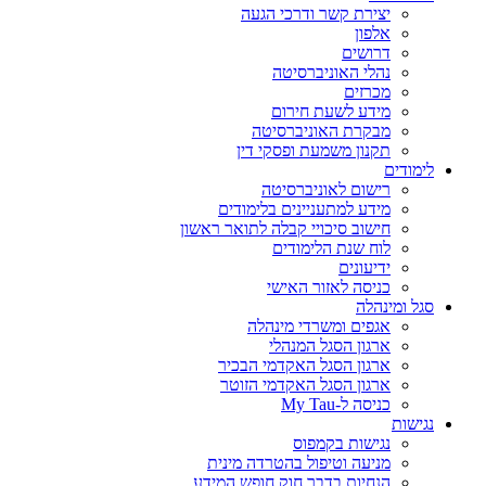
יצירת קשר ודרכי הגעה
אלפון
דרושים
נהלי האוניברסיטה
מכרזים
מידע לשעת חירום
מבקרת האוניברסיטה
תקנון משמעת ופסקי דין
לימודים
רישום לאוניברסיטה
מידע למתעניינים בלימודים
חישוב סיכויי קבלה לתואר ראשון
לוח שנת הלימודים
ידיעונים
כניסה לאזור האישי
סגל ומינהלה
אגפים ומשרדי מינהלה
ארגון הסגל המנהלי
ארגון הסגל האקדמי הבכיר
ארגון הסגל האקדמי הזוטר
כניסה ל-My Tau
נגישות
נגישות בקמפוס
מניעה וטיפול בהטרדה מינית
הנחיות בדבר חוק חופש המידע