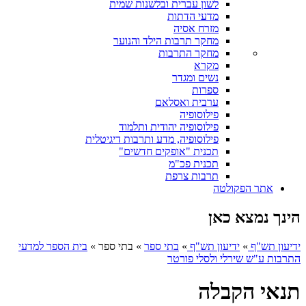
לשון עברית ובלשנות שמית
מדעי הדתות
מזרח אסיה
מחקר תרבות הילד והנוער
מחקר התרבות
מקרא
נשים ומגדר
ספרות
ערבית ואסלאם
פילוסופיה
פילוסופיה יהודית ותלמוד
פילוסופיה, מדע ותרבות דיגיטלית
תכנית "אופקים חדשים"
תכנית פכ"מ
תרבות צרפת
אתר הפקולטה
הינך נמצא כאן
ידיעון תש"ף
»
ידיעון תש"ף
»
בתי ספר
»
בתי ספר
»
בית הספר למדעי
התרבות ע"ש שירלי ולסלי פורטר
תנאי הקבלה