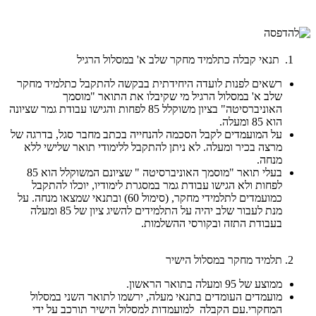
תנאי קבלה כתלמיד מחקר שלב א' במסלול הרגיל
רשאים לפנות לועדה היחידתית בבקשה להתקבל כתלמיד מחקר
שלב א' במסלול הרגיל מי שקיבלו את התואר "מוסמך
האוניברסיטה" בציון משוקלל 85 לפחות והגישו עבודת גמר שציונה
הוא 85 ומעלה.
על המועמדים לקבל הסכמה להנחייה בכתב מחבר סגל, בדרגה של
מרצה בכיר ומעלה. לא ניתן להתקבל ללימודי תואר שלישי ללא
מנחה.
בעלי תואר "מוסמך האוניברסיטה " שציונם המשוקלל הוא 85
לפחות ולא הגישו עבודת גמר במסגרת לימודיו, יוכלו להתקבל
כמועמדים לתלמידי מחקר, (סימול 60) ובתנאי שמצאו מנחה. על
מנת לעבור שלב יהיה על התלמידים להשיג ציון של 85 ומעלה
בעבודת התזה ובקורסי ההשלמות.
תלמיד מחקר במסלול הישיר
ממוצע של 95 ומעלה בתואר הראשון.
מועמדים העומדים בתנאי מעלה, ירשמו לתואר השני במסלול
המחקרי.עם הקבלה למועמדות למסלול הישיר תורכב על ידי