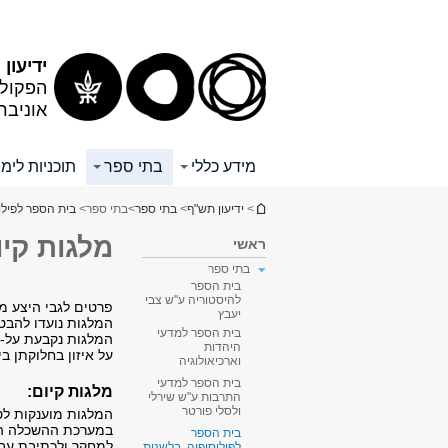
תוכן
תפריט
עליון
ראשי
ידיעון
הפקולט
אוניבר
מידע כללי
בתי ספר
תוכניות לימו
הינך נמצא כאן
>
ידיעון תש"ף
>
בתי ספר
>
בתי ספר
>
בית הספר לפילו
מלגות קיו
ראשי
בתי ספר
בית הספר
להיסטוריה ע"ש צבי
פרטים לגבי היצע מ
יעבץ
המלגות נועדו להבט
בית הספר למדעי
המלגות נקבעת על-י
היהדות
על איזון בחלוקתן בי
וארכיאולוגיה
בית הספר למדעי
מלגות קיום:
התרבות ע"ש שירלי
ולסלי פורטר
המלגות מוענקות לס
במערכת ההשכלה הג
בית הספר
למחקר ולכתיבת עבו
לפילוסופיה, בלשנות