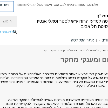
מערכת פ
אלפון
שער לסטודנטים
שער לסגל האקדמי
שער לסגל המנהלי
English
 תש"ף
חיפוש
ה למדעי הרוח
ע"ש לסטר וסאלי אנטין
סיטת תל אביב
חיפוש באתר ז
דים
אתר הפקולטה
|
סופיה, בלשנות ולימודי מדע
> מלגות קיום ומענקי מחקר
ם ומענקי מחקר
לגות-חוץ ניתן למצוא באתר ובהודעות ברשימה האלקטרונית של מכותבי ביה"ס
יח הכשרה של חוקרים ברמה בינלאומית בתחומי המחקר ההיסטוריים. חלוקת
די ועדת המלגות של בית הספר על-פי מצוינות המועמדים הפונים ותוך שמיר
ן מגמות ביה"ס וחלקיו.
טודנטים מצטיינים שלהערכת מוריהם עשויים להשתלב במחקר והוראה
בוהה בישראל. מטרת המלגות היא לאפשר למקבליהן להקדיש את זמנם
דת המחקר. מלגות קיום מוענקות לרוב לתקופה שעד ארבע שנים, אך הדבר