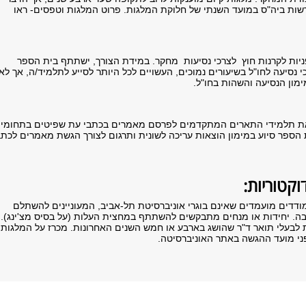
ות ביה"ס במועד השנתי של חלוקת המלגות. פרוט המלגות וטפסים- ראו
יות לקרנות חוץ לצרכי נסיעות מחקר. במידת הצורך, ישתתף בית הספר
 נסיעה לחו"ל בשיעורים נמוכים, העשויים לכל היותר לסייע לתלמיד/ה, אך לא
ימון הנסיעה והשהות בחו"ל.
ת תלמידי התארים המתקדמים לפרסם מאמרים בכתבי עת שפיטים בתחומים
ת הספר סיוע במימון הוצאות עריכה לשונית ותרגום לצורך הגשת מאמרים לכתב
קטוריות:
דדים מועמדים שאינם בוגרי אוניברסיטת תל-אביב, המעוניינים להשתלם
. יחידות או מנחים מתבקשים להשתתף במחצית העלות (על בסיס מצ'ינג).
 לבעלי תואר ד"ר שהושג בארבע או חמש השנים האחרונות. מכרז על המלגות
י מועד ההגשה באתר האוניברסיטה.