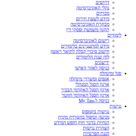
דרושים
נהלי האוניברסיטה
מכרזים
מידע לשעת חירום
מבקרת האוניברסיטה
תקנון משמעת ופסקי דין
לימודים
רישום לאוניברסיטה
מידע למתעניינים בלימודים
חישוב סיכויי קבלה לתואר ראשון
לוח שנת הלימודים
ידיעונים
כניסה לאזור האישי
סגל ומינהלה
אגפים ומשרדי מינהלה
ארגון הסגל המנהלי
ארגון הסגל האקדמי הבכיר
ארגון הסגל האקדמי הזוטר
כניסה ל-My Tau
נגישות
נגישות בקמפוס
מניעה וטיפול בהטרדה מינית
הנחיות בדבר חוק חופש המידע
הצהרת נגישות
הגנת הפרטיות