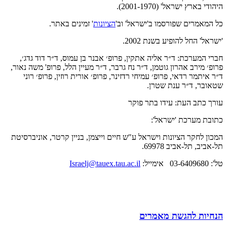
היהודי בארץ ישראל' (2001-1970).
כל המאמרים שפורסמו ב'ישראל' וב'
הציונות
' זמינים באתר.
'ישראל' החל להופיע בשנת 2002.
חברי המערכת: ד״ר אליה אתקין, פרופ׳ אבנר בן עמוס, ד״ר דוד גדג׳,
פרופ׳ מירב אהרון גוטמן, ד״ר נח גרבר, ד״ר מעיין הלל, פרופ' משה נאור,
ד״ר איתמר רדאי, פרופ׳ עמיחי רדזינר, פרופ׳ אורית רוזין, פרופ׳ רוני
שטאובר, ד״ר ענת שטרן.
עורך כתב העת: עידו בתר פוקר
כתובת מערכת 'ישראל':
המכון לחקר הציונות וישראל ע"ש חיים וייצמן, בניין קרטר, אוניברסיטת
תל-אביב, תל-אביב 69978.
טל': 03-6409680 אימייל:
Israelj@tauex.tau.ac.il
הנחיות להגשת מאמרים