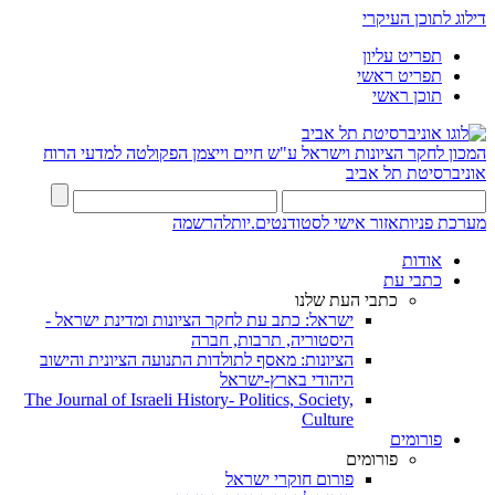
דילוג לתוכן העיקרי
תפריט עליון
תפריט ראשי
תוכן ראשי
המכון לחקר הציונות וישראל ע"ש חיים וייצמן
הפקולטה למדעי הרוח
אוניברסיטת תל אביב
מערכת פניות
אזור אישי לסטודנטים.יות
להרשמה
אודות
כתבי עת
כתבי העת שלנו
ישראל: כתב עת לחקר הציונות ומדינת ישראל -
היסטוריה, תרבות, חברה
הציונות: מאסף לתולדות התנועה הציונית והישוב
היהודי בארץ-ישראל
The Journal of Israeli History- Politics, Society,
Culture
פורומים
פורומים
פורום חוקרי ישראל