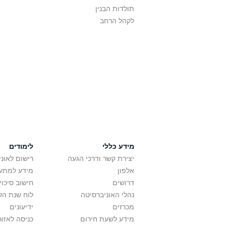
תולדות הבנין
לקהל הרחב
מידע כללי
לימודים
יצירת קשר ודרכי הגעה
רישום לאונ
אלפון
מידע למתענ
דרושים
חישוב סיכוי
נהלי האוניברסיטה
לוח שנת הל
מכרזים
ידיעונים
מידע לשעת חירום
כניסה לאזור