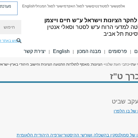
מערכת פ
אלפון
שער לסטודנטים
שער לסגל האקדמי
שער לסגל המנהלי
English
לחקר הציונות וישראל ע"ש חיים וייצמן
חיפוש
ה למדעי הרוח
ע"ש לסטר וסאלי אנטין
סיטת תל אביב
חיפוש באתר ז
ם
פרסומים
מבנה המכון
English
יצירת קשר
|
|
|
|
 עת
>
כתבי העת שלנו
>
הציונות: מאסף לתולדות התנועה הציונית והישוב היהודי בארץ-ישראל
כרך ט"ז
 של בן הלפרן
 של סמולנסקין בהשכלה ושורשי ההיסטוריוגרפיה היהודית הלאומית