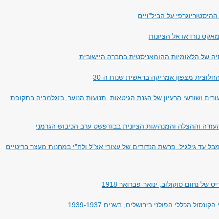
 ההיסטוריוגרפי על הביל"ויים
מאקס נורדאו אל הציונות
יה של הלאומיות ההומאניסטית בחברה היישובית
חלוצית מצפון אמריקה בראשית שנות ה-30
ורים ושורשי הרעיון של הגנת הגיטאות: תנועות הנוער בזגלמביה בתקופת
עזרה וההצלה והמנהיגות הציונית בבודפשט ערב הכיבוש הגרמני
ל עד גילגיל: פרשת הנדודים של עצורי אצ"ל ולח"י במחנות מעצר בריטיים
ס של נחום סוקולוב, ינואר-פברואר 1918
 הקונסול הכללי הפולני בירושלים, בשנים 1939-1937