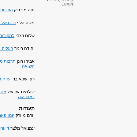
Politics, Society,
Culture
חוה מורדיק
הוויכוח
משה הלוי
דרכו של 
שלום רצבי
למקורות
יהודה רימר
העליה ה
אביהו רונן
תרבות נע
השואה
רוני שטאובר
ועדת ה
שולמית אליאש
מסמב
באפריקה
תעודות
יורם מיורק
יומן פארי
עמנואל מלצר
דיווחי