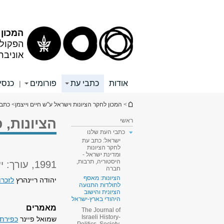
תוכן
תפריט
עליון
ראשי
המכון 
הפקולט
אוניבר
אודות
כתבי עת
פורומים
כנסי
|
הינך נמצא כאן
>
המכון לחקר הציונות וישראל ע"ש חיים וייצמן
>
כתבי
הציונות, 
ראשי
כתבי העת שלנו
ישראל: כתב עת
לחקר הציונות
ומדינת ישראל -
היסטוריה, תרבות,
1991, עורך: יעקב שביט
חברה
הציונות: מאסף
יהודה ריינהרץ
לזכרו
לתולדות התנועה
הציונית והישוב
היהודי בארץ-ישראל
מאמרים
The Journal of
Israeli History-
שמואל פיינר
כפירתו