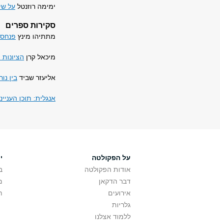
ימימה רוזנטל
על שי
סקירות ספרים
מתתיהו מינץ
פנחס 
מיכאל קרן
הציונות 
אליעזר שביד
בין נו
אנגלית: תוכן העניינ
על הפקולטה
י
אודות הפקולטה
ב
דבר הדקאן
מ
אירועים
ת
גלריות
ללמוד אצלנו