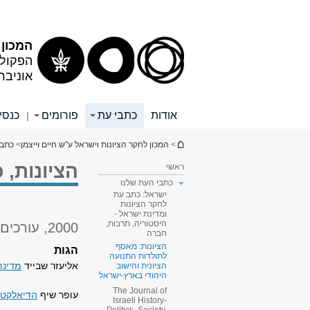
תוכן
תפריט
עליון
ראשי
המכון 
הפקולט
אוניבר
אודות
כתבי עת
פורומים
כנסי
|
הינך נמצא כאן
>
המכון לחקר הציונות וישראל ע"ש חיים וייצמן
>
כתבי
הציונות, 
ראשי
כתבי העת שלנו
ישראל: כתב עת
לחקר הציונות
ומדינת ישראל -
היסטוריה, תרבות,
2000, עורכים: יוסף גורני ושלום רצבי
חברה
הציונות: מאסף
הגות
לתולדות התנועה
אליעזר שבייד
מדינת
הציונית והישוב
היהודי בארץ-ישראל
The Journal of
עופר שיף
הדיאלקטי
Israeli History-