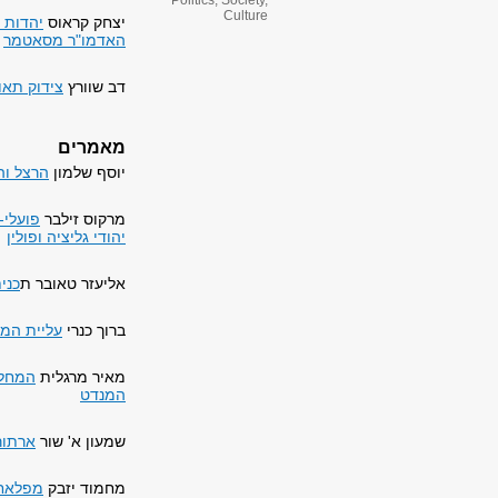
Politics, Society,
Culture
יצחק קראוס
יהדות ו
האדמו"ר מסאטמר
דב שוורץ
צידוק תאו
מאמרים
יוסף שלמון
הרצל וה
מרקוס זילבר
פועלי-
יהודי גליציה ופולין
אליעזר טאובר ת
כני
ברוך כנרי
עליית המג
מאיר מרגלית
המחלו
המנדט
שמעון א' שור
ארתור 
מחמוד יזבק
מפלאחים