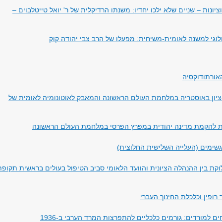
ציונות – שניים שלא ילכו יחדיו: משנתו הרדיקלית של ר' יואל טייטלבוים –
לוגי למשנה לאומית-משיחית: מפעלו של הרב צבי יהודה קוק
אורתודוקסיה
ציון באוסטריה במלחמת העולם הראשונה והמאבק לאוטונומיה לאומית של
ת להקמת מדינה יהודית במפרץ הפרסי במלחמת העולם הראשונה
שימים (העלייה השלישית החלוצית)
קת בין ההנהלה הציונית והוועד הלאומי סביב הטיפול בעולים בראשית תקופת
רופין וכלכלת החינוך העברי
 למורדים: גורמים כלכליים להתפרצות המרד הערבי ב-1936