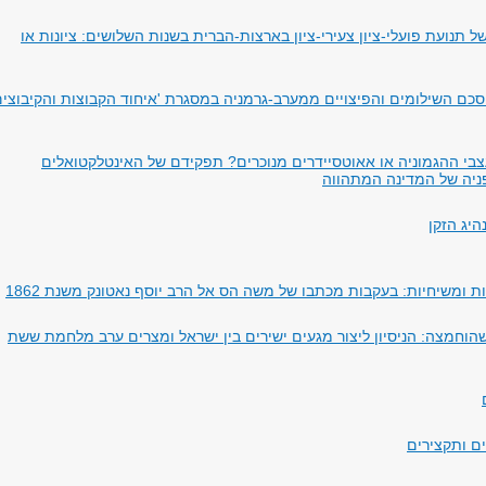
 תנועת פועלי-ציון צעירי-ציון בארצות-הברית בשנות השלושים: ציונות או
כם השילומים והפיצויים ממערב-גרמניה במסגרת 'איחוד הקבוצות והקיבוצים
בי ההגמוניה או אאוטסיידרים מנוכרים? תפקידם של האינטלקטואלים
ניה של המדינה המתהווה
היג הזקן
ות ומשיחיות: בעקבות מכתבו של משה הס אל הרב יוסף נאטונק משנת 1862
הוחמצה: הניסיון ליצור מגעים ישירים בין ישראל ומצרים ערב מלחמת ששת
ים ותקצירים