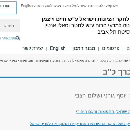
מערכת פ
אלפון
שער לסטודנטים
שער לסגל האקדמי
שער לסגל המנהלי
English
לחקר הציונות וישראל ע"ש חיים וייצמן
חיפוש
ה למדעי הרוח
ע"ש לסטר וסאלי אנטין
סיטת תל אביב
חיפוש באתר ז
ם
פרסומים
מבנה המכון
English
יצירת קשר
|
|
|
|
 עת
>
כתבי העת שלנו
>
הציונות: מאסף לתולדות התנועה הציונית והישוב היהודי בארץ-ישראל
כרך כ"ב
 ישראל, התפוצות והעם היהודי
קה של הזיקה הרפורמית-אמריקנית המוקדמת לארץ ישראל