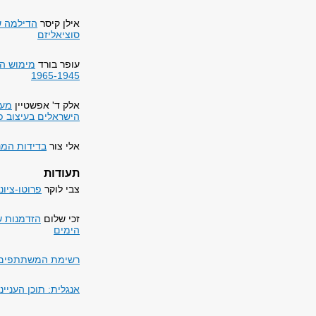
אילן קיסר
הדילמה של
סוציאליזם
עופר בורד
מימוש הס
1965-1945
אלק ד' אפשטיין
מעצ
הישראלים בעיצוב פ
אלי צור
בדידות המנ
תעודות
צבי לוקר
פרוטו-ציונ
זכי שלום
הזדמנות ש
הימים
רשימת המשתתפים
אנגלית: תוכן העניינ