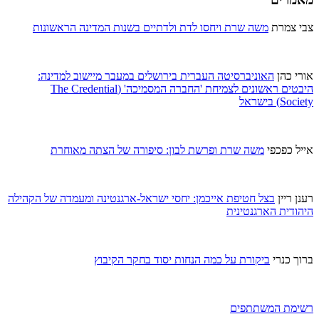
צבי צמרת
משה שרת ויחסו לדת ולדתיים בשנות המדינה הראשונות
אורי כהן
האוניברסיטה העברית בירושלים במעבר מיישוב למדינה:
היבטים ראשונים לצמיחת 'החברה המסמיכה' (The Credential
Society) בישראל
אייל כפכפי
משה שרת ופרשת לבון: סיפורה של הצתה מאוחרת
רענן ריין
בצל חטיפת אייכמן: יחסי ישראל-ארגנטינה ומעמדה של הקהילה
היהודית הארגנטינית
ברוך כנרי
ביקורת על כמה הנחות יסוד בחקר הקיבוץ
רשימת המשתתפים