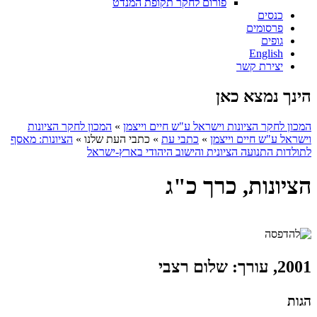
פורום לחקר תקופת המנדט
כנסים
פרסומים
גופים
English
יצירת קשר
הינך נמצא כאן
המכון לחקר הציונות וישראל ע"ש חיים וייצמן
»
המכון לחקר הציונות
וישראל ע"ש חיים וייצמן
»
כתבי עת
»
כתבי העת שלנו
»
הציונות: מאסף
לתולדות התנועה הציונית והישוב היהודי בארץ-ישראל
הציונות, כרך כ"ג
2001, עורך: שלום רצבי
הגות