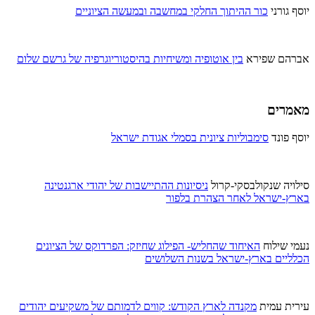
יוסף גורני
כור ההיתוך החלקי במחשבה ובמעשה הציוניים
אברהם שפירא
בין אוטופיה ומשיחיות בהיסטוריוגרפיה של גרשם שלום
מאמרים
יוסף פונד
סימבוליות ציונית בסמלי אגודת ישראל
סילויה שנקולבסקי-קרול
ניסיונות ההתיישבות של יהודי ארגנטינה
בארץ-ישראל לאחר הצהרת בלפור
נעמי שילוח
האיחוד שהחליש- הפילוג שחיזק: הפרדוקס של הציונים
הכלליים בארץ-ישראל בשנות השלושים
עירית עמית
מקנדה לארץ הקודש: קווים לדמותם של משקיעים יהודים