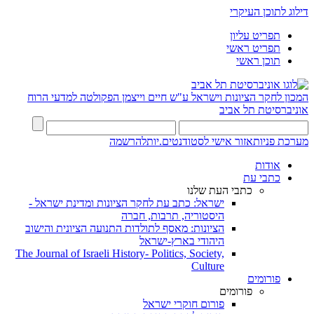
דילוג לתוכן העיקרי
תפריט עליון
תפריט ראשי
תוכן ראשי
המכון לחקר הציונות וישראל ע"ש חיים וייצמן
הפקולטה למדעי הרוח
אוניברסיטת תל אביב
מערכת פניות
אזור אישי לסטודנטים.יות
להרשמה
אודות
כתבי עת
כתבי העת שלנו
ישראל: כתב עת לחקר הציונות ומדינת ישראל -
היסטוריה, תרבות, חברה
הציונות: מאסף לתולדות התנועה הציונית והישוב
היהודי בארץ-ישראל
The Journal of Israeli History- Politics, Society,
Culture
פורומים
פורומים
פורום חוקרי ישראל