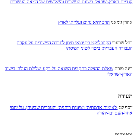
קנדיים בארץ-ישראל בשנות העשרים והשלושים של המאה העשרים
אהרן גימאני
הרב יחיא נחום ועלייתו לארץ
רחל שרעבי
הקונפליקט בין יוצאי תימן לחברה היישובית על עקרון
העבודה העברית: ביטוי לשוני תפיסתי
דינה פורת
שאלת ההצלה בתקופת השואה על רקע 'שלילת הגולה' בישוב
הארץ-ישראלי
תעודה
יוסף לנג
'לאימות אדמתית' ו'ציונות רוחנית' והעברית שביניהן: על יחסי
אחד-העם ובן-יהודה
מאמרים