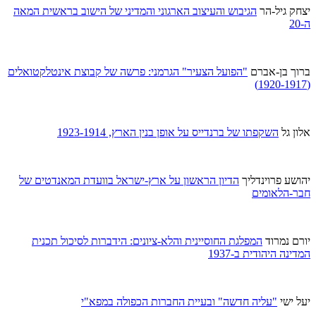
יצחק גיל-הר
הגיבוש והעיצוב הארגוני והמדיני של הישוב בראשית המאה
ה-20
ברוך בן-אברם
"הפועל הצעיר" הגרמני: פרשה של קבוצת אינטלקטואלים
(1920-1917)
אלון גל
השקפתו של ברנדייס על אופן בנין הארץ, 1923-1914
יהושע פרוינדליך
הדיון הראשון על ארץ-ישראל בוועדת המאנדטים של
חבר-הלאומים
יורם נמרוד
המפלגת החוסיינית והלא-ציונים: הידברות לסיכול תכנית
המדינה היהודית ב-1937
יעל ישי
"עליה חדשה" ובעיית החברות הכפולה במפא"י