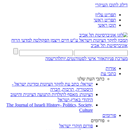
דילוג לתוכן העיקרי
תפריט עליון
תפריט ראשי
תוכן ראשי
המכון לחקר הציונות וישראל ע"ש חיים וייצמן
הפקולטה למדעי הרוח
אוניברסיטת תל אביב
מערכת פניות
אזור אישי לסטודנטים.יות
להרשמה
אודות
כתבי עת
כתבי העת שלנו
ישראל: כתב עת לחקר הציונות ומדינת ישראל -
היסטוריה, תרבות, חברה
הציונות: מאסף לתולדות התנועה הציונית והישוב
היהודי בארץ-ישראל
The Journal of Israeli History- Politics, Society,
Culture
פורומים
פורומים
פורום חוקרי ישראל