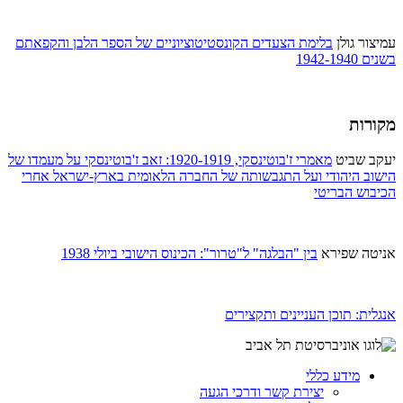
עמיצור גולן
בלימת הצעדים הקונסטיטוציוניים של הספר הלבן והקפאתם
בשנים 1942-1940
מקורות
יעקב שביט
מאמרי ז'בוטינסקי, 1920-1919: זאב ז'בוטינסקי על מעמדו של
הישוב היהודי ועל התגבשותה של החברה הלאומית בארץ-ישראל אחרי
הכיבוש הבריטי
אניטה שפירא
בין "הבלגה" ל"טרור": הכינוס הישובי ביולי 1938
אנגלית: תוכן העניינים ותקצירים
מידע כללי
יצירת קשר ודרכי הגעה