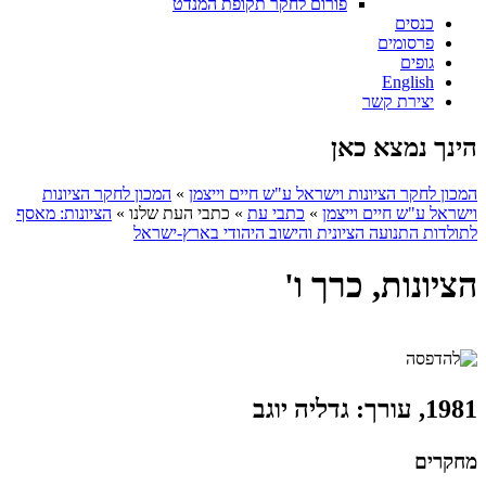
פורום לחקר תקופת המנדט
כנסים
פרסומים
גופים
English
יצירת קשר
הינך נמצא כאן
המכון לחקר הציונות וישראל ע"ש חיים וייצמן
»
המכון לחקר הציונות
וישראל ע"ש חיים וייצמן
»
כתבי עת
»
כתבי העת שלנו
»
הציונות: מאסף
לתולדות התנועה הציונית והישוב היהודי בארץ-ישראל
הציונות, כרך ו'
1981, עורך: גדליה יוגב
מחקרים