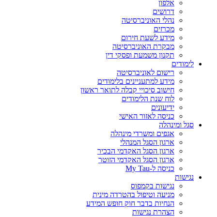
אלפון
דרושים
נהלי האוניברסיטה
מכרזים
מידע לשעת חירום
מבקרת האוניברסיטה
תקנון משמעת ופסקי דין
לימודים
רישום לאוניברסיטה
מידע למתעניינים בלימודים
חישוב סיכויי קבלה לתואר ראשון
לוח שנת הלימודים
ידיעונים
כניסה לאזור האישי
סגל ומינהלה
אגפים ומשרדי מינהלה
ארגון הסגל המנהלי
ארגון הסגל האקדמי הבכיר
ארגון הסגל האקדמי הזוטר
כניסה ל-My Tau
נגישות
נגישות בקמפוס
מניעה וטיפול בהטרדה מינית
הנחיות בדבר חוק חופש המידע
הצהרת נגישות