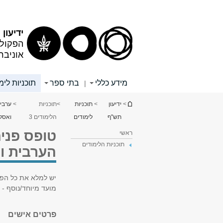
תוכן
תפריט
עליון
ראשי
ידיעון
הפקולט
אוניבר
מידע כללי
בתי ספר
תוכניות לימ
|
הינך נמצא כאן
>
ידיעון
>
תוכניות
>
תוכניות
>
ערבי
תש"ף
לימודים
הלימודים 3
ואסל
טופס פניה
ראשי
תוכניות הלימודים
הערבית ו
יש למלא את כל הפר
מועד מיוחד/נוסף -
פרטים אישים