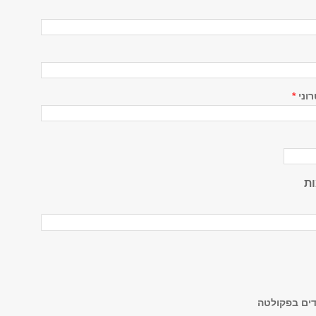
וני
*
ות
דים בפקולטה