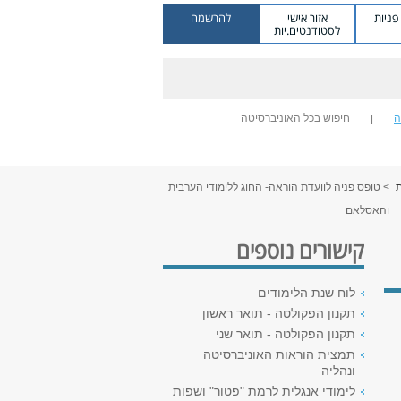
ניות
אזור אישי
להרשמה
לסטודנטים.יות
ה
חיפוש בכל האוניברסיטה
ת
> טופס פניה לוועדת הוראה- החוג ללימודי הערבית
והאסלאם
קישורים נוספים
לוח שנת הלימודים
תקנון הפקולטה - תואר ראשון
תקנון הפקולטה - תואר שני
תמצית הוראות האוניברסיטה
ונהליה
לימודי אנגלית לרמת "פטור" ושפות