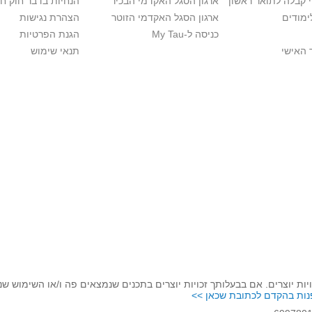
י קבלה לתואר ראשון
ארגון הסגל האקדמי הבכיר
הנחיות בדבר חוק ח
ימודים
ארגון הסגל האקדמי הזוטר
הצהרת נגישות
כניסה ל-My Tau
הגנת הפרטיות
 האישי
תנאי שימוש
יות יוצרים. אם בבעלותך זכויות יוצרים בתכנים שנמצאים פה ו/או השימוש ש
נות בהקדם לכתובת שכאן >>