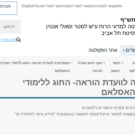
מערכת פ
אלפון
שער לסטודנטים
שער לסגל האקדמי
שער לסגל המנהלי
English
 תש"ף
חיפוש
ה למדעי הרוח
ע"ש לסטר וסאלי אנטין
סיטת תל אביב
חיפוש באתר ז
ודים
אתר הפקולטה
ת
>
תואר
>
יועצי החוג וועדת
>
טופס פניה לוועדת הוראה- החוג ללימודי הערבי
אם
ראשון
הוראה
והאסלאם
 לוועדת הוראה- החוג ללימודי
האסלאם
טים ולצרף אישורים רלוונטים
 בקשות למועד מיוחד/נוסף תוגשנה באמצעות "מידע אישי לתלמידים"