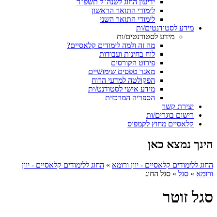
ידיעון החוג לשנה"ל תשפ"ד
לימודי התואר הראשון
לימודי התואר השני
מידע לסטודנטים/ות
מידע לסטודנטים/ות
מה זה ולמה לימודים קלאסיים?
לוח בחינות ועבודות
פירוט הקורסים
מאגר טפסים שימושיים
הפקולטה למדעי הרוח
מידע אישי לסטודנט/ית
הספריה המרכזית
יצירת קשר
רישום בוגרים/ות
קלאסיים מחוץ לקמפוס
הינך נמצא כאן
החוג ללימודים קלאסיים - יוון ורומא
»
החוג ללימודים קלאסיים - יוון
ורומא
»
סגל
»
סגל החוג
סגל זוטר