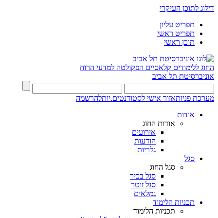
דילוג לתוכן העיקרי
תפריט עליון
תפריט ראשי
תוכן ראשי
החוג ללימודים קלאסיים
הפקולטה למדעי הרוח
אוניברסיטת תל אביב
מערכת פניות
אזור אישי לסטודנטים.יות
להרשמה
אודות
אודות החוג
אירועים
הודעות
גלריות
סגל
סגל החוג
סגל בכיר
סגל זוטר
גמלאים
תכניות הלימוד
תכניות הלימוד