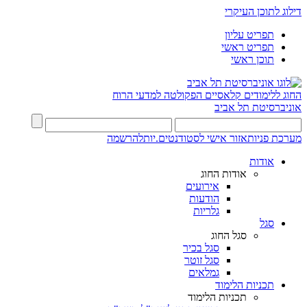
דילוג לתוכן העיקרי
תפריט עליון
תפריט ראשי
תוכן ראשי
החוג ללימודים קלאסיים
הפקולטה למדעי הרוח
אוניברסיטת תל אביב
מערכת פניות
אזור אישי לסטודנטים.יות
להרשמה
אודות
אודות החוג
אירועים
הודעות
גלריות
סגל
סגל החוג
סגל בכיר
סגל זוטר
גמלאים
תכניות הלימוד
תכניות הלימוד