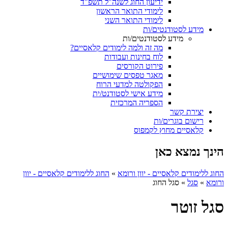
ידיעון החוג לשנה"ל תשפ"ד
לימודי התואר הראשון
לימודי התואר השני
מידע לסטודנטים/ות
מידע לסטודנטים/ות
מה זה ולמה לימודים קלאסיים?
לוח בחינות ועבודות
פירוט הקורסים
מאגר טפסים שימושיים
הפקולטה למדעי הרוח
מידע אישי לסטודנט/ית
הספריה המרכזית
יצירת קשר
רישום בוגרים/ות
קלאסיים מחוץ לקמפוס
הינך נמצא כאן
החוג ללימודים קלאסיים - יוון ורומא
»
החוג ללימודים קלאסיים - יוון
ורומא
»
סגל
»
סגל החוג
סגל זוטר