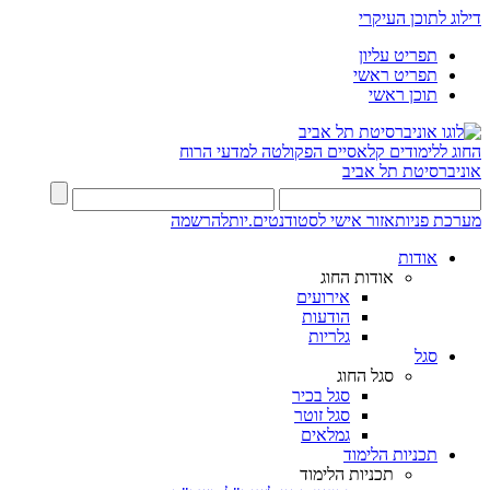
דילוג לתוכן העיקרי
תפריט עליון
תפריט ראשי
תוכן ראשי
החוג ללימודים קלאסיים
הפקולטה למדעי הרוח
אוניברסיטת תל אביב
מערכת פניות
אזור אישי לסטודנטים.יות
להרשמה
אודות
אודות החוג
אירועים
הודעות
גלריות
סגל
סגל החוג
סגל בכיר
סגל זוטר
גמלאים
תכניות הלימוד
תכניות הלימוד