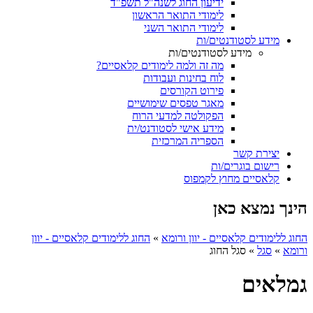
ידיעון החוג לשנה"ל תשפ"ד
לימודי התואר הראשון
לימודי התואר השני
מידע לסטודנטים/ות
מידע לסטודנטים/ות
מה זה ולמה לימודים קלאסיים?
לוח בחינות ועבודות
פירוט הקורסים
מאגר טפסים שימושיים
הפקולטה למדעי הרוח
מידע אישי לסטודנט/ית
הספריה המרכזית
יצירת קשר
רישום בוגרים/ות
קלאסיים מחוץ לקמפוס
הינך נמצא כאן
החוג ללימודים קלאסיים - יוון ורומא
»
החוג ללימודים קלאסיים - יוון
ורומא
»
סגל
»
סגל החוג
גמלאים