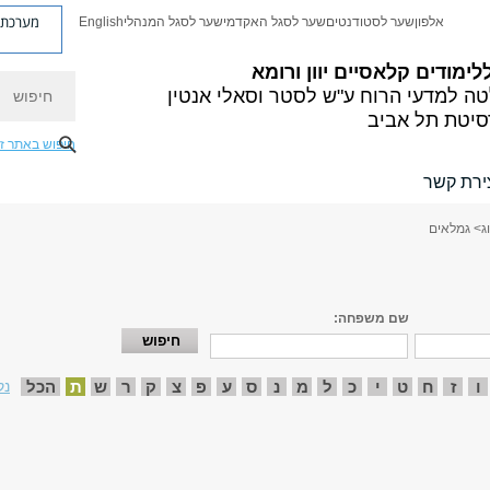
מערכת פ
אלפון
שער לסטודנטים
שער לסגל האקדמי
שער לסגל המנהלי
English
לימודים קלאסיים
יוון ורומא
חיפוש
ה למדעי הרוח
ע"ש לסטר וסאלי אנטין
סיטת תל אביב
חיפוש באתר ז
ירת קשר
ג
> גמלאים
שם משפחה:
ו
ז
ח
ט
י
כ
ל
מ
נ
ס
ע
פ
צ
ק
ר
ש
ת
הכל
נק