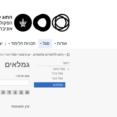
תוכן
תפריט
עליון
ראשי
החוג ל
הפקולט
אוניבר
אודות
סגל
תכניות הלימוד
יצ
|
הינך נמצא כאן
>
החוג ללימודים קלאסיים - יוון ורומא
>
סגל
>
סגל החו
גמלאים
ראשי
סגל החוג
סגל בכיר
שם פרטי:
סגל זוטר
גמלאים
א
ב
ג
ד
ה
אין תוצאות