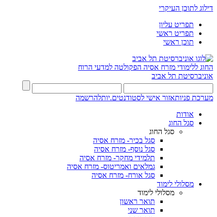
דילוג לתוכן העיקרי
תפריט עליון
תפריט ראשי
תוכן ראשי
החוג ללימודי מזרח אסיה
הפקולטה למדעי הרוח
אוניברסיטת תל אביב
מערכת פניות
אזור אישי לסטודנטים.יות
להרשמה
אודות
סגל החוג
סגל החוג
סגל בכיר- מזרח אסיה
סגל נוסף- מזרח אסיה
תלמידי מחקר- מזרח אסיה
גמלאים ואמריטוס- מזרח אסיה
סגל אורח- מזרח אסיה
מסלולי לימוד
מסלולי לימוד
תואר ראשון
תואר שני