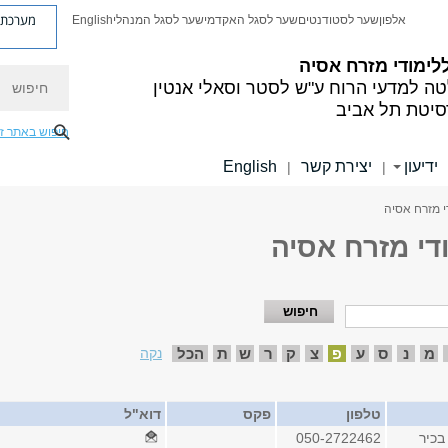
מערכת פ
אלפון
שער לסטודנטים
שער לסגל האקדמי
שער לסגל המנהלי
English
לימודי מזרח אסיה
חיפוש
ה למדעי הרוח
ע"ש לסטר וסאלי אנטין
סיטת תל אביב
חיפוש באתר ז
ידיעון
יצירת קשר
English
|
|
די מזרח אסיה
ודי מזרח אסיה
מ
נ
ס
ע
פ
צ
ק
ר
ש
ת
הכל
נקה
טלפון
פקס
דוא"ל
בכיר
050-2722462