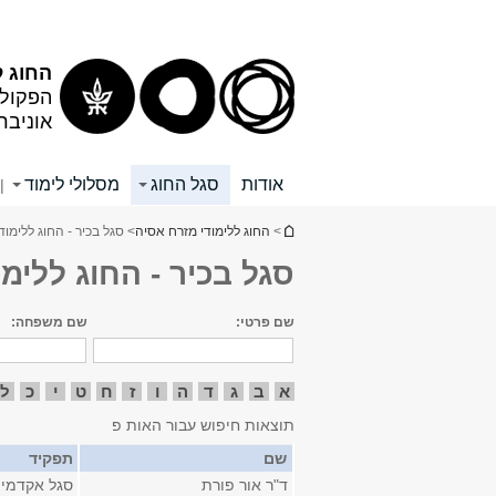
תוכן
תפריט
עליון
ראשי
החוג ל
הפקולט
אוניבר
אודות
סגל החוג
מסלולי לימוד
|
הינך נמצא כאן
>
החוג ללימודי מזרח אסיה
> סגל בכיר - החוג ללימו
סגל בכיר - החוג ללימ
שם פרטי:
שם משפחה:
א
ב
ג
ד
ה
ו
ז
ח
ט
י
כ
ל
תוצאות חיפוש עבור האות פ
שם
תפקיד
ד"ר אור פורת
סגל אקדמי 