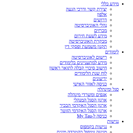
מידע כללי
יצירת קשר ודרכי הגעה
אלפון
דרושים
נהלי האוניברסיטה
מכרזים
מידע לשעת חירום
מבקרת האוניברסיטה
תקנון משמעת ופסקי דין
לימודים
רישום לאוניברסיטה
מידע למתעניינים בלימודים
חישוב סיכויי קבלה לתואר ראשון
לוח שנת הלימודים
ידיעונים
כניסה לאזור האישי
סגל ומינהלה
אגפים ומשרדי מינהלה
ארגון הסגל המנהלי
ארגון הסגל האקדמי הבכיר
ארגון הסגל האקדמי הזוטר
כניסה ל-My Tau
נגישות
נגישות בקמפוס
מניעה וטיפול בהטרדה מינית