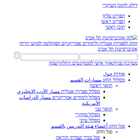
דילוג לתוכן העיקרי
תפריט עליון
תפריט ראשי
תוכן ראשי
החוג לספרות אנגלית ולימודים אמריקניים
הפקולטה למדעי הרוח
אוניברסיטת תל אביב
מערכת פניות
אזור אישי לסטודנטים.יות
להרשמה
אודות حول
מסלולי החוג مسارات القسم
תואר ראשון
מסלול ספרות אנגלית مسار الأدب الإنجليزي
מסלול לימודים אמריקניים مسار الدراسات
الأمريكية
תואר שני
מסלול מחקרי
מסלול עיוני
סגל החוג أعضاء هيئة التدريس بالقسم
סגל החוג
סגל בכיר ועמיתי הוראה