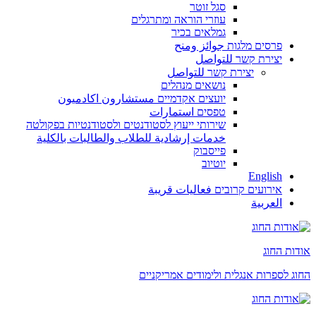
סגל זוטר
עוזרי הוראה ומתרגלים
גמלאים בכיר
פרסים מלגות جوائز ومنح
יצירת קשר للتواصل
יצירת קשר للتواصل
נושאים מנהלים
יועצים אקדמיים مستشارون اكادميون
טפסים استمارات
שירותי ייעוץ לסטודנטים ולסטודנטיות בפקולטה
خدمات إرشادية للطلاب والطالبات بالكلية
פייסבוק
יוטיוב
English
אירועים קרובים فعاليات قريبة
العربية
אודות החוג
החוג לספרות אנגלית ולימודים אמריקניים