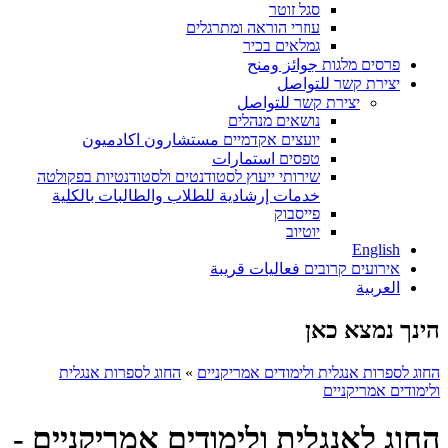
סגל זוטר
עוזרי הוראה ומתרגלים
גמלאים בכיר
פרסים מלגות جوائز ومنح
יצירת קשר للتواصل
יצירת קשר للتواصل
נושאים מנהלים
יועצים אקדמיים مستشارون اكادميون
טפסים استمارات
שירותי ייעוץ לסטודנטים ולסטודנטיות בפקולטה
خدمات إرشادية للطلاب والطالبات بالكلية
פייסבוק
יוטיוב
English
אירועים קרובים فعاليات قريبة
العربية
הינך נמצא כאן
החוג לספרות אנגלית ולימודים אמריקניים
»
החוג לספרות אנגלית
ולימודים אמריקניים
החוג לאנגלית ולימודים אמריקניים -