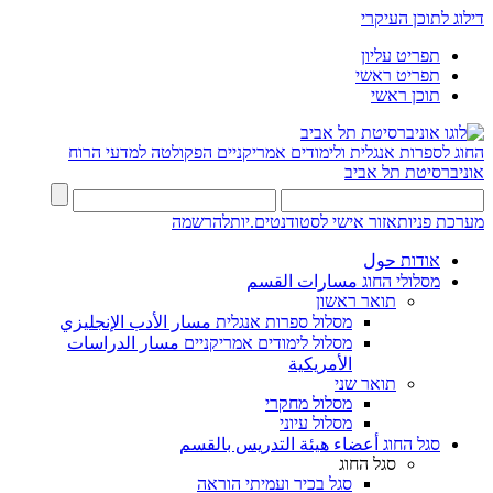
דילוג לתוכן העיקרי
תפריט עליון
תפריט ראשי
תוכן ראשי
החוג לספרות אנגלית ולימודים אמריקניים
הפקולטה למדעי הרוח
אוניברסיטת תל אביב
מערכת פניות
אזור אישי לסטודנטים.יות
להרשמה
אודות حول
מסלולי החוג مسارات القسم
תואר ראשון
מסלול ספרות אנגלית مسار الأدب الإنجليزي
מסלול לימודים אמריקניים مسار الدراسات
الأمريكية
תואר שני
מסלול מחקרי
מסלול עיוני
סגל החוג أعضاء هيئة التدريس بالقسم
סגל החוג
סגל בכיר ועמיתי הוראה