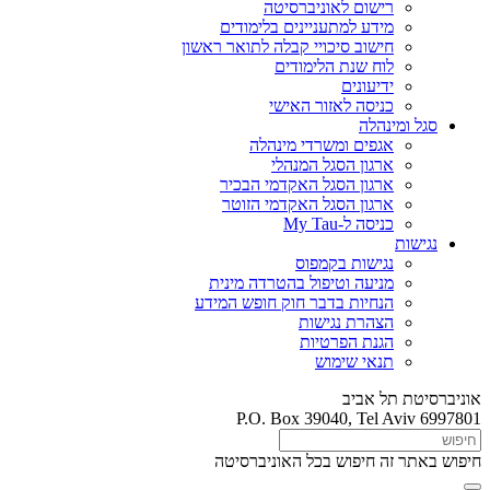
רישום לאוניברסיטה
מידע למתעניינים בלימודים
חישוב סיכויי קבלה לתואר ראשון
לוח שנת הלימודים
ידיעונים
כניסה לאזור האישי
סגל ומינהלה
אגפים ומשרדי מינהלה
ארגון הסגל המנהלי
ארגון הסגל האקדמי הבכיר
ארגון הסגל האקדמי הזוטר
כניסה ל-My Tau
נגישות
נגישות בקמפוס
מניעה וטיפול בהטרדה מינית
הנחיות בדבר חוק חופש המידע
הצהרת נגישות
הגנת הפרטיות
תנאי שימוש
אוניברסיטת תל אביב
P.O. Box 39040, Tel Aviv 6997801
חיפוש באתר זה
חיפוש בכל האוניברסיטה