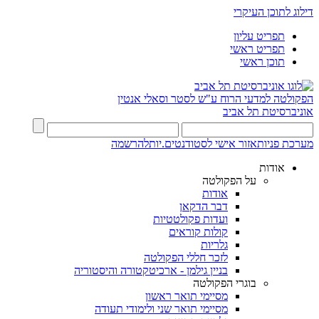
דילוג לתוכן העיקרי
תפריט עליון
תפריט ראשי
תוכן ראשי
הפקולטה למדעי הרוח
ע"ש לסטר וסאלי אנטין
אוניברסיטת תל אביב
מערכת פניות
אזור אישי לסטודנטים.יות
להרשמה
אודות
על הפקולטה
אודות
דבר הדקאן
ועדות פקולטטיות
קולות קוראים
גלריות
לזכר חללי הפקולטה
בניין גילמן - ארכיטקטורה והיסטוריה
בוגרי הפקולטה
מסיימי תואר ראשון
מסיימי תואר שני ולימודי תעודה