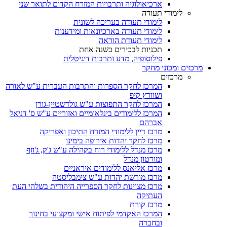
ארכיאולוגיה ותרבויות המזרח הקדום לתואר שני
לימודי תעודה
לימודי תעודה בעריכה לשונית
לימודי תעודה בארכיונאות ומידענות
לימודי תעודת הוראה
תכניות לבכירים בשנה אחת
פילוסופיה, מדע ותרבות דיגיטלית
מרכזים ומכוני מחקר
מרכזים
המרכז לחקר הספרות והתרבות העברית ע"ש לאורה
ושוורץ קיפ
המרכז לחקר התפוצות ע"ש גולדשטיין-גורן
המרכז ללימודים בינלאומיים ואזוריים ע"ש ס' דניאל
אברהם
מרכז דיין ללימודי המזרח התיכון ואפריקה
מרכז לחקר יהדות אירופה בימינו
מרכז מנדל ללימודי רוח בקהילה ע"ש ג'ק, ג'וזף
ומורטון מנדל
מרכז אליאנס ללימודים איראניים
מרכז מורשת יהדות ע"ש צימבליסטה
מרכז מצוינות לחקר הספרייה היהודית בשלהי העת
העתיקה
מרכז קורת
המרכז האקדמי לפיתוח אישי ומקצועי בחינוך
ובחברה