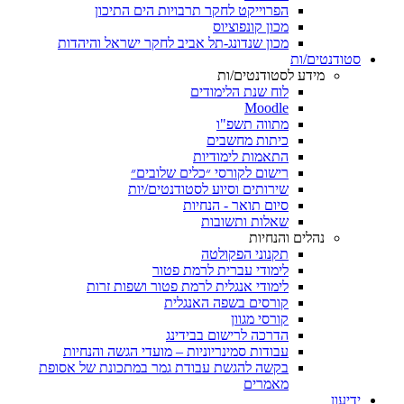
הפרוייקט לחקר תרבויות הים התיכון
מכון קונפוציוס
מכון שנדונג-תל אביב לחקר ישראל והיהדות
סטודנטים/ות
מידע לסטודנטים/ות
לוח שנת הלימודים
Moodle
מתווה תשפ"ו
כיתות מחשבים
התאמות לימודיות
רישום לקורסי ״כלים שלובים״
שירותים וסיוע לסטודנטים/יות
סיום תואר - הנחיות
שאלות ותשובות
נהלים והנחיות
תקנוני הפקולטה
לימודי עברית לרמת פטור
לימודי אנגלית לרמת פטור ושפות זרות
קורסים בשפה האנגלית
קורסי מגוון
הדרכה לרישום בבידינג
עבודות סמינריוניות – מועדי הגשה והנחיות
בקשה להגשת עבודת גמר במתכונת של אסופת
מאמרים
ידיעון