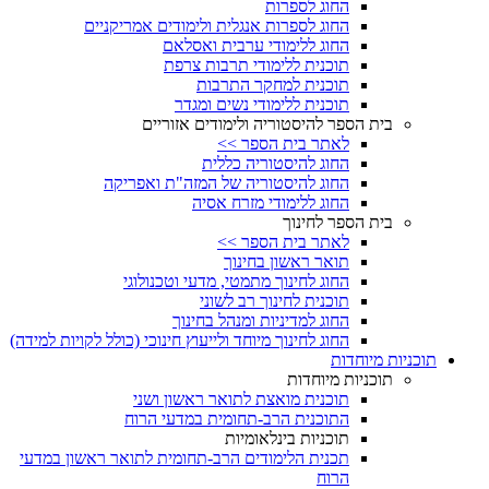
החוג לספרות
החוג לספרות אנגלית ולימודים אמריקניים
החוג ללימודי ערבית ואסלאם
תוכנית ללימודי תרבות צרפת
תוכנית למחקר התרבות
תוכנית ללימודי נשים ומגדר
בית הספר להיסטוריה ולימודים אזוריים
לאתר בית הספר >>
החוג להיסטוריה כללית
החוג להיסטוריה של המזה"ת ואפריקה
החוג ללימודי מזרח אסיה
בית הספר לחינוך
לאתר בית הספר >>
תואר ראשון בחינוך
החוג לחינוך מתמטי, מדעי וטכנולוגי
תוכנית לחינוך רב לשוני
החוג למדיניות ומנהל בחינוך
החוג לחינוך מיוחד ולייעוץ חינוכי (כולל לקויות למידה)
תוכניות מיוחדות
תוכניות מיוחדות
תוכנית מואצת לתואר ראשון ושני
התוכנית הרב-תחומית במדעי הרוח
תוכניות בינלאומיות
תכנית הלימודים הרב-תחומית לתואר ראשון במדעי
הרוח