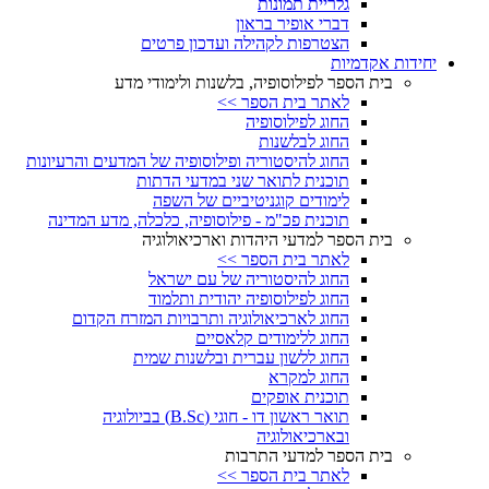
גלריית תמונות
דברי אופיר בראון
הצטרפות לקהילה ועדכון פרטים
יחידות אקדמיות
בית הספר לפילוסופיה, בלשנות ולימודי מדע
לאתר בית הספר >>
החוג לפילוסופיה
החוג לבלשנות
החוג להיסטוריה ופילוסופיה של המדעים והרעיונות
תוכנית לתואר שני במדעי הדתות
לימודים קוגניטיביים של השפה
תוכנית פכ"מ - פילוסופיה, כלכלה, מדע המדינה
בית הספר למדעי היהדות וארכיאולוגיה
לאתר בית הספר >>
החוג להיסטוריה של עם ישראל
החוג לפילוסופיה יהודית ותלמוד
החוג לארכיאולוגיה ותרבויות המזרח הקדום
החוג ללימודים קלאסיים
החוג ללשון עברית ובלשנות שמית
החוג למקרא
תוכנית אופקים
תואר ראשון דו - חוגי (B.Sc) בביולוגיה
ובארכיאולוגיה
בית הספר למדעי התרבות
לאתר בית הספר >>