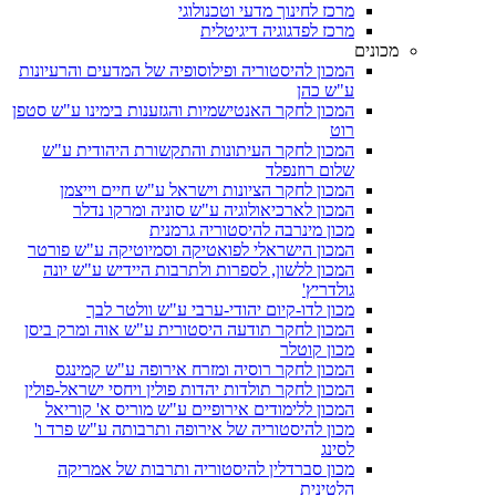
מרכז לחינוך מדעי וטכנולוגי
מרכז לפדגוגיה דיגיטלית
מכונים
המכון להיסטוריה ופילוסופיה של המדעים והרעיונות
ע"ש כהן
המכון לחקר האנטישמיות והגזענות בימינו ע"ש סטפן
רוט
המכון לחקר העיתונות והתקשורת היהודית ע"ש
שלום רוזנפלד
המכון לחקר הציונות וישראל ע"ש חיים וייצמן
המכון לארכיאולוגיה ע"ש סוניה ומרקו נדלר
מכון מינרבה להיסטוריה גרמנית
המכון הישראלי לפואטיקה וסמיוטיקה ע"ש פורטר
המכון ללשון, לספרות ולתרבות היידיש ע"ש יונה
גולדריץ'
מכון לדו-קיום יהודי-ערבי ע"ש וולטר לבך
המכון לחקר תודעה היסטורית ע"ש אוה ומרק ביסן
מכון קוטלר
המכון לחקר רוסיה ומזרח אירופה ע"ש קמינגס
המכון לחקר תולדות יהדות פולין ויחסי ישראל-פולין
המכון ללימודים אירופיים ע"ש מוריס א' קוריאל
מכון להיסטוריה של אירופה ותרבותה ע"ש פרד ו'
לסינג
מכון סברדלין להיסטוריה ותרבות של אמריקה
הלטינית