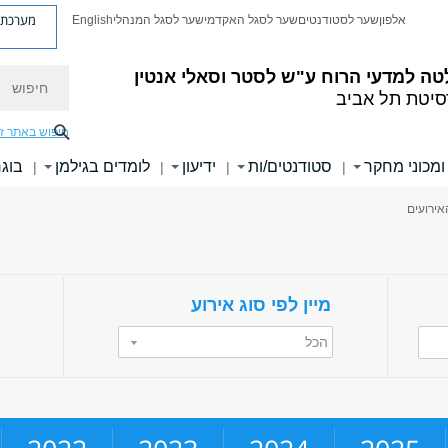
מערכת פ
אלפון
שער לסטודנטים
שער לסגל האקדמי
שער לסגל המנהלי
English
חיפוש
טה למדעי הרוח
ע"ש לסטר וסאלי אנטין
סיטת תל אביב
חיפוש באתר ז
ומכוני מחקר
סטודנטים/ות
ידיעון
לומדים בגילמן
בוגר
|
|
|
|
אירועים
מיין לפי סוג אירוע
הכל