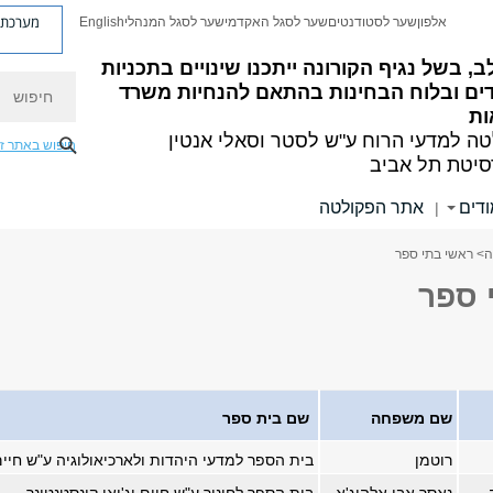
מערכת פ
אלפון
שער לסטודנטים
שער לסגל האקדמי
שער לסגל המנהלי
English
ב, בשל נגיף הקורונה ייתכנו שינויים בתכניות
חיפוש
דים ובלוח הבחינות בהתאם להנחיות משרד
ות
ה למדעי הרוח
ע"ש לסטר וסאלי אנטין
חיפוש באתר ז
סיטת תל אביב
ודים
אתר הפקולטה
|
ה
> ראשי בתי ספר
 ספר
שם משפחה
שם בית ספר
רוטמן
בית הספר למדעי היהדות ולארכיאולוגיה ע"ש חיים