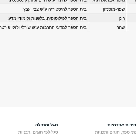
נאסר אבו אלהיג'א
בית הספר לחינוך ע"ש חיים וג'ואן קונסטנטינר
שפר-מוסנזון
בית הספר להיסטוריה ע"ש צבי יעבץ
רונן
בית הספר לפילוסופיה, בלשנות ולימודי מדע
שחר
​בית הספר למדעי התרבות ע"ש שירלי ולזלי פורטר
חידות אקדמיות
סגל ומנהלה
תי ספר, חוגים ותכניות
סגל לפי חוגים ותכניות