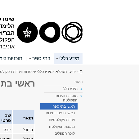
תוכן
תפריט
עליון
ראשי
שימו ל
הלימו
הבריא
הפקולט
אוניבר
מידע כללי
בתי ספר
תוכניות לימ
|
הינך נמצא כאן
>
ידיעון תשפ"א
>
מידע כללי
>
מוסדות וועדות הפקולט
ראשי בתי
ראשי
מידע כללי
מוסדות וועדות
הפקולטה
ראשי בתי ספר
ראשי חוגים ויחידות
שם
תואר
ועדות פקולטטיות
פרטי
מועצת הפקולטה
פרופ'
יובל
לזכר הנופלים