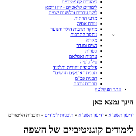
לימודים קוגניטיביים
לימודים קלאסיים - יוון ורומא
לשון עברית ובלשנות שמית
מדעי הדתות
מזרח אסיה
מחקר תרבות הילד והנוער
מחקר התרבות
מקרא
נשים ומגדר
ספרות
ערבית ואסלאם
פילוסופיה
פילוסופיה יהודית ותלמוד
תכנית "אופקים חדשים"
תכנית פכ"מ
תרבות צרפת
אתר הפקולטה
הינך נמצא כאן
ידיעון תשפ"א
»
ידיעון תשפ"א
»
תוכניות לימודים
»
תוכניות הלימודים
לימודים קוגניטיביים של השפה