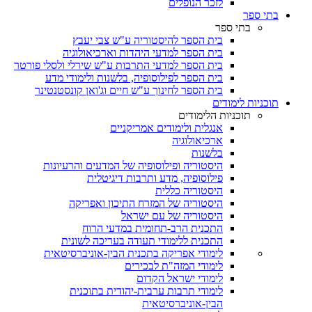
לזכר הנופלים
בתי ספר
בתי ספר
בית הספר להיסטוריה ע"ש צבי יעבץ
בית הספר למדעי היהדות וארכיאולוגיה
בית הספר למדעי התרבות ע"ש שירלי ולסלי פורטר
בית הספר לפילוסופיה, בלשנות ולימודי מדע
בית הספר לחינוך ע"ש חיים וג'ואן קונסטנטינר
תוכניות לימודים
תוכניות הלימודים
אנגלית ולימודים אמריקניים
ארכיאולוגיה
בלשנות
היסטוריה ופילוסופיה של המדעים והרעיונות
פילוסופיה, מדע ותרבות דיגיטלית
היסטוריה כללית
היסטוריה של המזרח התיכון ואפריקה
היסטוריה של עם ישראל
התכנית הרב-תחומית במדעי הרוח
התכנית ללימודי תעודה בעריכה לשונית
לימודי אפריקה בתכנית הבין-אוניברסיטאית
לימודי המזה"ת לבכירים
לימודי ישראל הקדום
לימודי תרבות ערבית-יהודית בתוכנית
הבין-אוניברסיטאית