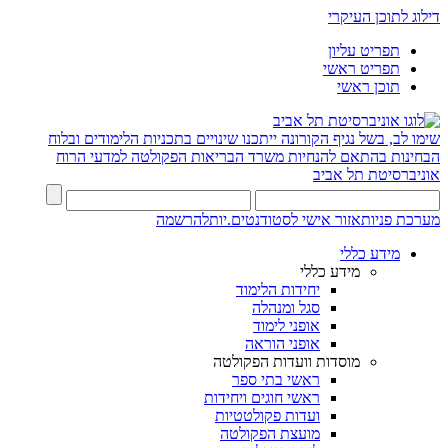
דילוג לתוכן העיקרי
תפריט עליון
תפריט ראשי
תוכן ראשי
שימו לב, בשל נגיף הקורונה ייתכנו שינויים בתכניות הלימודים ובלוח
הבחינות בהתאם להנחיות משרד הבריאות
הפקולטה למדעי הרוח
אוניברסיטת תל אביב
מערכת פניות
אזור אישי לסטודנטים.יות
להרשמה
מידע כללי
מידע כללי
יחידות הלימוד
סגל ומנהלה
אופני לימוד
אופני הוראה
מוסדות וועדות הפקולטה
ראשי בתי ספר
ראשי חוגים ויחידות
ועדות פקולטטיות
מועצת הפקולטה