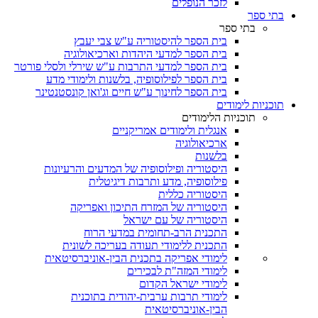
לזכר הנופלים
בתי ספר
בתי ספר
בית הספר להיסטוריה ע"ש צבי יעבץ
בית הספר למדעי היהדות וארכיאולוגיה
בית הספר למדעי התרבות ע"ש שירלי ולסלי פורטר
בית הספר לפילוסופיה, בלשנות ולימודי מדע
בית הספר לחינוך ע"ש חיים וג'ואן קונסטנטינר
תוכניות לימודים
תוכניות הלימודים
אנגלית ולימודים אמריקניים
ארכיאולוגיה
בלשנות
היסטוריה ופילוסופיה של המדעים והרעיונות
פילוסופיה, מדע ותרבות דיגיטלית
היסטוריה כללית
היסטוריה של המזרח התיכון ואפריקה
היסטוריה של עם ישראל
התכנית הרב-תחומית במדעי הרוח
התכנית ללימודי תעודה בעריכה לשונית
לימודי אפריקה בתכנית הבין-אוניברסיטאית
לימודי המזה"ת לבכירים
לימודי ישראל הקדום
לימודי תרבות ערבית-יהודית בתוכנית
הבין-אוניברסיטאית