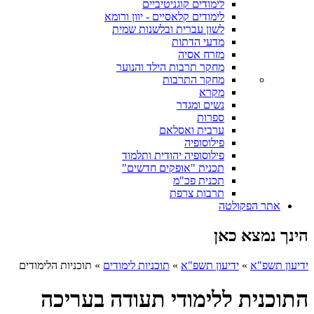
לימודים קוגניטיביים
לימודים קלאסיים - יוון ורומא
לשון עברית ובלשנות שמית
מדעי הדתות
מזרח אסיה
מחקר תרבות הילד והנוער
מחקר התרבות
מקרא
נשים ומגדר
ספרות
ערבית ואסלאם
פילוסופיה
פילוסופיה יהודית ותלמוד
תכנית "אופקים חדשים"
תכנית פכ"מ
תרבות צרפת
אתר הפקולטה
הינך נמצא כאן
ידיעון תשפ"א
»
ידיעון תשפ"א
»
תוכניות לימודים
»
תוכניות הלימודים
התוכנית ללימודי תעודה בעריכה