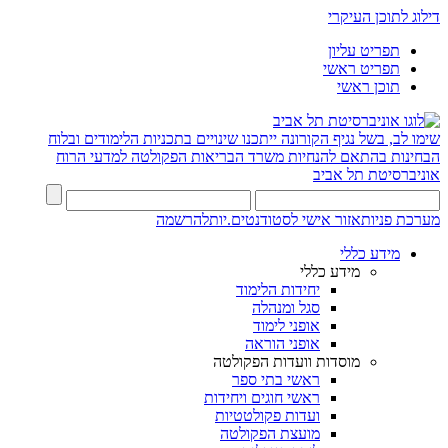
דילוג לתוכן העיקרי
תפריט עליון
תפריט ראשי
תוכן ראשי
שימו לב, בשל נגיף הקורונה ייתכנו שינויים בתכניות הלימודים ובלוח
הבחינות בהתאם להנחיות משרד הבריאות
הפקולטה למדעי הרוח
אוניברסיטת תל אביב
מערכת פניות
אזור אישי לסטודנטים.יות
להרשמה
מידע כללי
מידע כללי
יחידות הלימוד
סגל ומנהלה
אופני לימוד
אופני הוראה
מוסדות וועדות הפקולטה
ראשי בתי ספר
ראשי חוגים ויחידות
ועדות פקולטטיות
מועצת הפקולטה