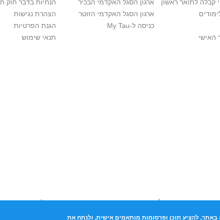
י קבלה לתואר ראשון
ארגון הסגל האקדמי הבכיר
הנחיות בדבר חוק ח
ימודים
ארגון הסגל האקדמי הזוטר
הצהרת נגישות
כניסה ל-My Tau
הגנת הפרטיות
 האישי
תנאי שימוש
יות יוצרים. אם בבעלותך זכויות יוצרים בתכנים שנמצאים פה ו/או השימוש ש
נות בהקדם לכתובת שכאן >>
באתר, להציע תוכן ופרסומות מותאמים אישית, ולנתח את