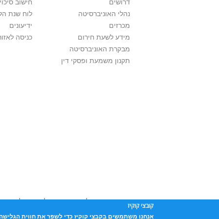
דרושים
חישוב סיכוי
נהלי האוניברסיטה
לוח שנת הל
מכרזים
ידיעונים
מידע לשעת חירום
כניסה לאזור
מבקרת האוניברסיטה
תקנון משמעת ופסקי דין
אוניברסיטת תל אביב עושה כל מאמץ לכבד זכו
קובצי קוקיז
שנעשה בתכנים אלה לדעתך מפר זכויות
נא לפ
אנחנו משתמשים בקבצי קוקיז כדי לשפר את חווית הגלישה 