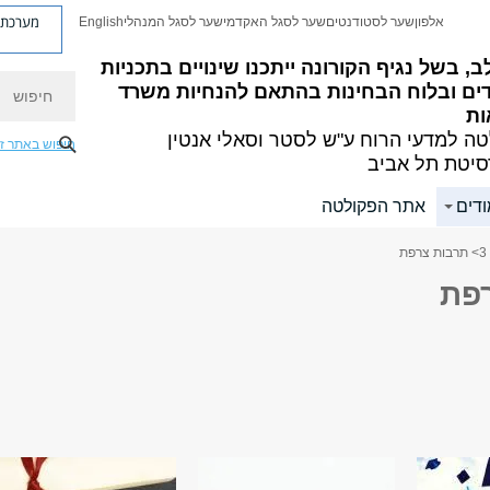
מערכת פ
אלפון
שער לסטודנטים
שער לסגל האקדמי
שער לסגל המנהלי
English
ב, בשל נגיף הקורונה ייתכנו שינויים בתכניות
חיפוש
דים ובלוח הבחינות בהתאם להנחיות משרד
ות
ה למדעי הרוח
ע"ש לסטר וסאלי אנטין
חיפוש באתר ז
סיטת תל אביב
ודים
אתר הפקולטה
> תרבות צרפת
פת