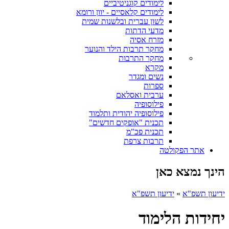
לימודים קוגניטיביים
לימודים קלאסיים - יוון ורומא
לשון עברית ובלשנות שמית
מדעי הדתות
מזרח אסיה
מחקר תרבות הילד והנוער
מחקר התרבות
מקרא
נשים ומגדר
ספרות
ערבית ואסלאם
פילוסופיה
פילוסופיה יהודית ותלמוד
תכנית "אופקים חדשים"
תכנית פכ"מ
תרבות צרפת
אתר הפקולטה
הינך נמצא כאן
ידיעון תשפ"א
»
ידיעון תשפ"א
יחידות הלימוד