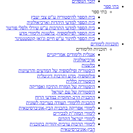
לזכר הנופלים
בתי ספר
בתי ספר
בית הספר להיסטוריה ע"ש צבי יעבץ
בית הספר למדעי היהדות וארכיאולוגיה
בית הספר למדעי התרבות ע"ש שירלי ולסלי פורטר
בית הספר לפילוסופיה, בלשנות ולימודי מדע
בית הספר לחינוך ע"ש חיים וג'ואן קונסטנטינר
תוכניות לימודים
תוכניות הלימודים
אנגלית ולימודים אמריקניים
ארכיאולוגיה
בלשנות
היסטוריה ופילוסופיה של המדעים והרעיונות
פילוסופיה, מדע ותרבות דיגיטלית
היסטוריה כללית
היסטוריה של המזרח התיכון ואפריקה
היסטוריה של עם ישראל
התכנית הרב-תחומית במדעי הרוח
התכנית ללימודי תעודה בעריכה לשונית
לימודי אפריקה בתכנית הבין-אוניברסיטאית
לימודי המזה"ת לבכירים
לימודי ישראל הקדום
לימודי תרבות ערבית-יהודית בתוכנית
הבין-אוניברסיטאית