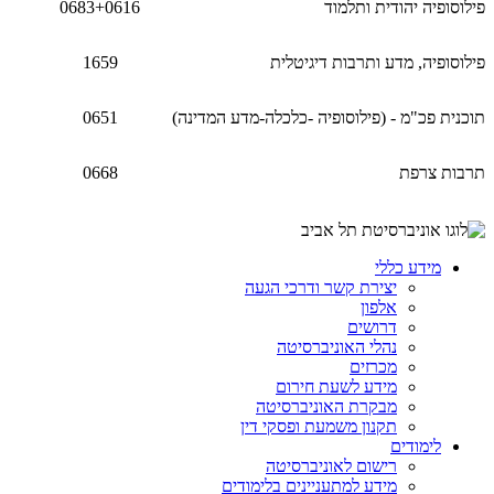
פילוסופיה יהודית ותלמוד
0683+0616
פילוסופיה, מדע ותרבות דיגיטלית
1659
תוכנית פכ"מ - (פילוסופיה -כלכלה-מדע המדינה)
0651
תרבות צרפת
0668
מידע כללי
יצירת קשר ודרכי הגעה
אלפון
דרושים
נהלי האוניברסיטה
מכרזים
מידע לשעת חירום
מבקרת האוניברסיטה
תקנון משמעת ופסקי דין
לימודים
רישום לאוניברסיטה
מידע למתעניינים בלימודים