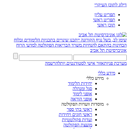
דילוג לתוכן העיקרי
תפריט עליון
תפריט ראשי
תוכן ראשי
שימו לב, בשל נגיף הקורונה ייתכנו שינויים בתכניות הלימודים ובלוח
הבחינות בהתאם להנחיות משרד הבריאות
הפקולטה למדעי הרוח
אוניברסיטת תל אביב
מערכת פניות
אזור אישי לסטודנטים.יות
להרשמה
מידע כללי
מידע כללי
יחידות הלימוד
סגל ומנהלה
אופני לימוד
אופני הוראה
מוסדות וועדות הפקולטה
ראשי בתי ספר
ראשי חוגים ויחידות
ועדות פקולטטיות
מועצת הפקולטה