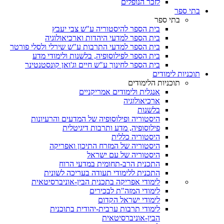
לזכר הנופלים
בתי ספר
בתי ספר
בית הספר להיסטוריה ע"ש צבי יעבץ
בית הספר למדעי היהדות וארכיאולוגיה
בית הספר למדעי התרבות ע"ש שירלי ולסלי פורטר
בית הספר לפילוסופיה, בלשנות ולימודי מדע
בית הספר לחינוך ע"ש חיים וג'ואן קונסטנטינר
תוכניות לימודים
תוכניות הלימודים
אנגלית ולימודים אמריקניים
ארכיאולוגיה
בלשנות
היסטוריה ופילוסופיה של המדעים והרעיונות
פילוסופיה, מדע ותרבות דיגיטלית
היסטוריה כללית
היסטוריה של המזרח התיכון ואפריקה
היסטוריה של עם ישראל
התכנית הרב-תחומית במדעי הרוח
התכנית ללימודי תעודה בעריכה לשונית
לימודי אפריקה בתכנית הבין-אוניברסיטאית
לימודי המזה"ת לבכירים
לימודי ישראל הקדום
לימודי תרבות ערבית-יהודית בתוכנית
הבין-אוניברסיטאית