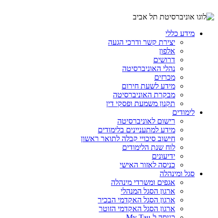
מידע כללי
יצירת קשר ודרכי הגעה
אלפון
דרושים
נהלי האוניברסיטה
מכרזים
מידע לשעת חירום
מבקרת האוניברסיטה
תקנון משמעת ופסקי דין
לימודים
רישום לאוניברסיטה
מידע למתעניינים בלימודים
חישוב סיכויי קבלה לתואר ראשון
לוח שנת הלימודים
ידיעונים
כניסה לאזור האישי
סגל ומינהלה
אגפים ומשרדי מינהלה
ארגון הסגל המנהלי
ארגון הסגל האקדמי הבכיר
ארגון הסגל האקדמי הזוטר
כניסה ל-My Tau