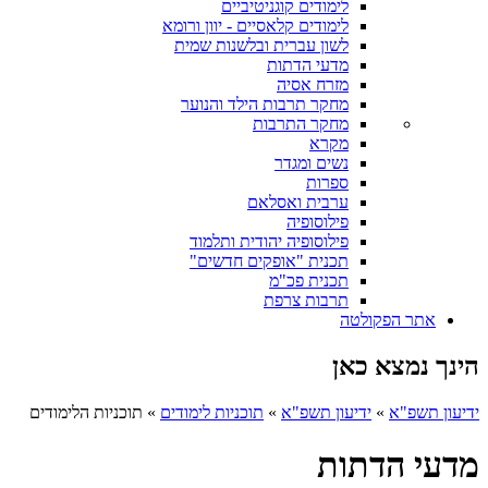
לימודים קוגניטיביים
לימודים קלאסיים - יוון ורומא
לשון עברית ובלשנות שמית
מדעי הדתות
מזרח אסיה
מחקר תרבות הילד והנוער
מחקר התרבות
מקרא
נשים ומגדר
ספרות
ערבית ואסלאם
פילוסופיה
פילוסופיה יהודית ותלמוד
תכנית "אופקים חדשים"
תכנית פכ"מ
תרבות צרפת
אתר הפקולטה
הינך נמצא כאן
ידיעון תשפ"א
»
ידיעון תשפ"א
»
תוכניות לימודים
»
תוכניות הלימודים
מדעי הדתות