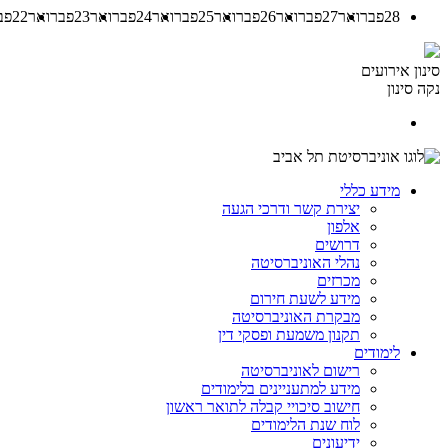
28
פברואר
27
פברואר
26
פברואר
25
פברואר
24
פברואר
23
פברואר
22
פב
סינון אירועים
נקה סינון
מידע כללי
יצירת קשר ודרכי הגעה
אלפון
דרושים
נהלי האוניברסיטה
מכרזים
מידע לשעת חירום
מבקרת האוניברסיטה
תקנון משמעת ופסקי דין
לימודים
רישום לאוניברסיטה
מידע למתעניינים בלימודים
חישוב סיכויי קבלה לתואר ראשון
לוח שנת הלימודים
ידיעונים