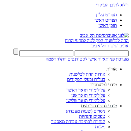
דילוג לתוכן העיקרי
תפריט עליון
תפריט ראשי
תוכן ראשי
החוג לבלשנות
הפקולטה למדעי הרוח
אוניברסיטת תל אביב
מערכת פניות
אזור אישי לסטודנטים.יות
להרשמה
אודות
אודות החוג לבלשנות
בעלות ובעלי תפקידים
מידע למועמדים
על לימודי תואר ראשון
על לימודי תואר שני
על לימודי תואר שלישי
מידע לסטודנטיות/ים
ניסויים (שעות מעבדה)
טפסים והנחיות
הנחיות לכתיבת עבודת מאסטר
מלגות