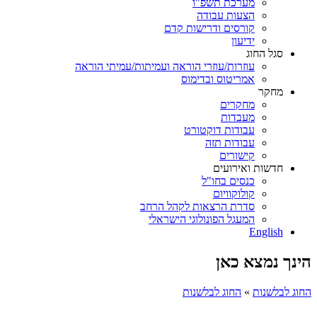
מערכת תשפ"ו
הצעות עבודה
קורסים ודרישות קדם
ידיעון
סגל החוג
עוזרות/עוזרי הוראה ועמיתות/עמיתי הוראה
אמריטוס ובדימוס
מחקר
מחקרים
מעבדות
עבודות דוקטורט
עבודות תזה
קישורים
חדשות ואירועים
כנסים בחו"ל
קולוקוויום
סדרת הרצאות לקהל הרחב
המעגל הפונולוגי הישראלי
English
הינך נמצא כאן
החוג לבלשנות
»
החוג לבלשנות