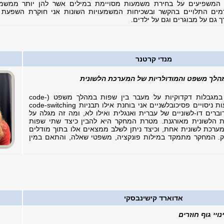
ם המשפיעים על בחירת משמעות מסויימת במילים אשר להן יותר ממש
מים התלויים בהקשר ובשכיחות המשמעויות השונות אני חוקרת השפעת 
 גם על מבוגרים וגם על ילדים.
מנדי קרטנר
הלך משפט והמודולריות של המערכת הלשונית
המחקר שלי עוסק במגבלות דקדוקיות על מעבר בין שפות במהלך משפט (code-
switching). באמצעות ניסויים פסיכובלשניים אני בוחנת אילו תבניות code-switching
ברים דו-לשוניים של עברית ואנגלית ואילו לא, ומה זה מגלה על
 הלשונית מאורגנת. מטרת המחקר היא להבין כיצד שתי שפות
מערכת לשונית אחת, וכיצד ניתן לשלב ממצאים אלו בתוך מודלים
ק. המחקר מתמקד במילות פונקציה, משפטי שאלה, והתאם במין
אדוארד קישינבסקי
ויי גוף חוזרים