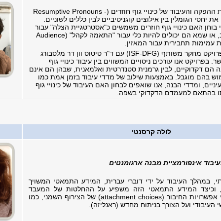
המחקר שלי בוחן את ההפקה והעיבוד של כינויי גוף חוזרים (Resumptive Pronouns -
ן את יחסי הגומלין בין אילוצים קוגניטיביים לבין כללים לשוניים.
בוחן האם כינויי גוף חוזרים משמשים כ"אסטרטגיית הצלה" עבור
תכנון תחבירי מורכב, או שמא הם יכולים להיות כלי עבור "התאמה לקהל" (Audience
עבודה זו משלימה פרויקט מחקר משותף (ISF-DFG) עם ד"ר טיטוס וון דר מלסבורג
. בפרויקט אנו עורכים ניסויים המשווים בין עיבוד כינויי גוף
ה הם דקדוקיים, לבין גרמנית סטנדרטית ואלמאנית, שבהן הם אינם
וש בהם מוגבל. באמצעות שילוב של מדדי עיבוד בזמן אמת כמו
ניים, ומדדי הבנה, אנו שואפים לבחון האם העיבוד של כינויי גוף
תו בהתאם למעמדם הדקדוקי בשפה.
לולה קרסנטי
עיבוד אינפורמציית מבנה ארגומנטים
י, במהלך העיבוד על ידי דוברי עברית, המידע התמאטי המשויך
ש, וכיצד המידע התמאטי הזה משפיע על ההחלטות של המעבד
הלשוני האנושי לגבי אפשרויות החיבור (attachment choices) של הצירוף השמני, כמו
העיבודי ועל הצורך בניתוח מחדש (ראנליזה).