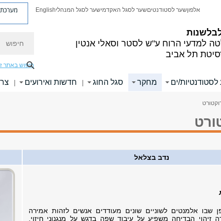
מערכת פ
אלפון
שער לסטודנטים
שער לסגל האקדמי
שער לסגל המנהלי
English
לבלשנות
חיפוש
ה למדעי הרוח
ע"ש לסטר וסאלי אנטין
סיטת תל אביב
חיפוש באתר ז
לסטודנטיות/ים
מחקר
סגל החוג
חדשות ואירועים
צרו
|
|
וקטורט
ורט
נדב בצלאל
 שבו אלמנטים לשוניים שונים מעודדים אנשים לזהות אמירה
ה זיהוי הבדיחה משפיע על עיבוד שפה בדגש על מנגנוני חיזוי.