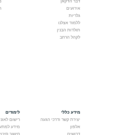
דבר הדקאן
מ
אירועים
ת
גלריות
ללמוד אצלנו
תולדות הבנין
לקהל הרחב
מידע כללי
לימודים
יצירת קשר ודרכי הגעה
רישום לאונ
אלפון
מידע למתענ
דרושים
חישוב סיכוי