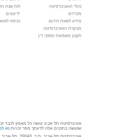
נהלי האוניברסיטה
לוח שנת הל
מכרזים
ידיעונים
מידע לשעת חירום
כניסה לאזור
מבקרת האוניברסיטה
תקנון משמעת ופסקי דין
אוניברסיטת תל אביב עושה כל מאמץ לכבד זכו
שנעשה בתכנים אלה לדעתך מפר זכויות
נא לפ
אוניברסיטת תל-אביב, ת.ד. 39040, תל-אביב 6997801