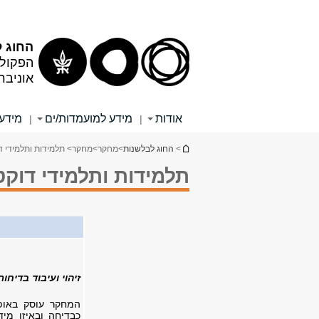
תוכן
תפריט
עליון
ראשי
החוג 
הפקולט
אוניבר
אודות
מידע למועמדות/ים
מידע 
|
|
הינך נמצא כאן
>
החוג לבלשנות
>
מחקר
>
מחקר
> תלמידות ותלמידי ד
תלמידות ותלמידי דוקט
זיהוי ועיבוד בדיחות
המחקר עוסק באופן
כבדיחה ובאיזו מיד