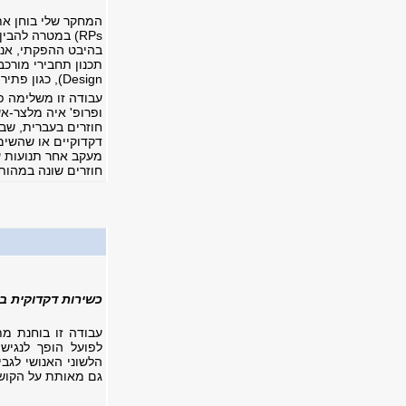
RPs) במטרה להבי
בהיבט ההפקתי, אני 
Design), כגון פתירת עמימות תחבירית עבור המאזין.
ופרופ' איה מלצר-אשר
חוזרים בעברית, שב
דקדוקיים או שהשימ
מעקב אחר תנועות עי
חוזרים שונה במהו
כשירות דקדוקית ב
עבודה זו בוחנת מת
לפועל הופך לנגי
גם מאותת על הקושי 