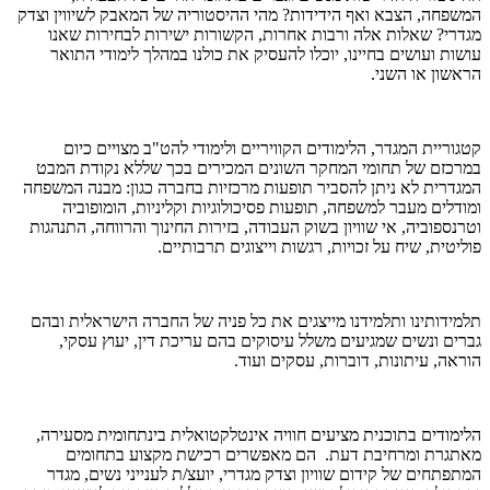
המשפחה, הצבא ואף הידידות? מהי ההיסטוריה של המאבק לשיווין וצדק
מגדרי? שאלות אלה ורבות אחרות, הקשורות ישירות לבחירות שאנו
עושות ועושים בחיינו, יוכלו להעסיק את כולנו במהלך לימודי התואר
הראשון או השני
.
קטגוריית המגדר, הלימודים הקוויריים ולימודי להט"ב מצויים כיום
במרכזם של תחומי המחקר השונים המכירים בכך שללא נקודת המבט
המגדרית לא ניתן להסביר תופעות מרכזיות בחברה כגון: מבנה המשפחה
ומודלים מעבר למשפחה, תופעות פסיכולוגיות וקליניות, הומופוביה
וטרנספוביה, אי שוויון בשוק העבודה, בזירות החינוך והרווחה, התנהגות
פוליטית, שיח על זכויות, רגשות וייצוגים תרבותיים.
תלמידותינו ותלמידנו מייצגים את כל פניה של החברה הישראלית ובהם
גברים ונשים שמגיעים משלל עיסוקים בהם עריכת דין, יעוץ עסקי,
הוראה, עיתונות, דוברות, עסקים ועוד.
הלימודים בתוכנית מציעים חוויה אינטלקטואלית בינתחומית מסעירה,
מאתגרת ומרחיבת דעת. הם מאפשרים רכישת מקצוע בתחומים
המתפתחים של קידום שוויון וצדק מגדרי, יועצ/ת לענייני נשים, מגדר