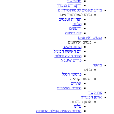
תואר שני
דוקטורט במגדר
מידע וטפסים לסטודנטיות/ים
מידע לסטודנטיות/ים
הנחיות וטפסים
מלגות
ידיעונים
לוח בחינות
כנסים ואירועים
כנסים ואירועים
מרחב משלנו
יום האישה הבינ"ל
מגדר חוצה גבולות
פורום NCJW
מחקר
מחקר
פרסומי הסגל
הצעות קריאה
אתרים
ספרים ומאמרים
צרו קשר
ארגון הבוגרות
ארגון הבוגרות
עלינו
חברות מועצת קהילת הבוגרות