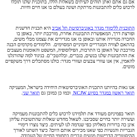
אם גם אתם ואתן תוהים לעיתים בשאלות הללו, בתוכנית שלנו תוכלו
לרכוש כלים להתבוננות מרתקת ושונה בעולם בו אנו חיים וחיות.
התוכנית ללימודי מגדר באוניברסיטת תל אביב
היא תכנית חדשנית
ופורצת דרך, המאפשרת התבוננות אחרת, מורכבת יותר, באופן בו
החברה מגדירה אותנו ובאופן בו אנו מגדירים את עצמנו מבלי משים,
בהתאם לצוויה המגדריים והמיניים המסוימים. הלימודים מקדמים הבנה
מורכבת של האופן בו התרבות, הפילוסופיה, המשפט והאומנות מעצבים
את ההתבוננות שלנו בנשים, בגברים, ובלהטבי"ם. בניגוד למה שהורגלנו
להאמין, אין אנו עוורי צבעים ועוורי מגדר: כולנו מסתכלים דרך משקפיים
מוטים.
אנו גאות בהיותנו התכנית האוניברסיטאית היחידה בישראל, המעניקה
תואר ראשון במגדר בסיוע
NCJW
וכמו כן כמובן גם
תואר שני
.
תואר בפמיניזם מעודד את תלמידנו לרכוש כלים להתבוננות מעמיקה
ועשירה יותר בחיים שסביבנו. לשאול מחדש שאלות שהתשובות עליהן
אינן כה ברורות מאליהן כפי שנדמה לנו לעיתים. כיצד נוצרו דימויי
הגבריות והנשיות כפי שאנו מכירים אותם היום? כיצד השתנו לאורך
ההיסטוריה הדרישות מנשים וגברים בתחומי החיים של העבודה,