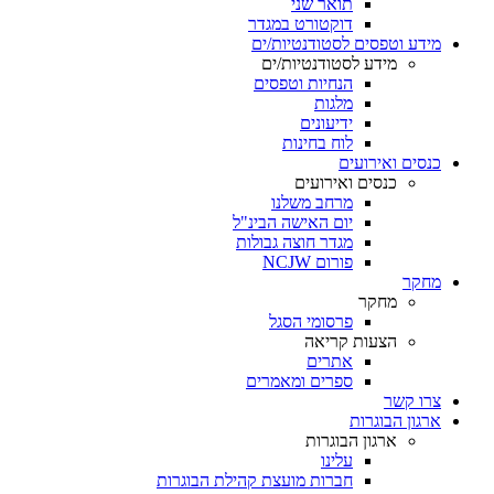
תואר שני
דוקטורט במגדר
מידע וטפסים לסטודנטיות/ים
מידע לסטודנטיות/ים
הנחיות וטפסים
מלגות
ידיעונים
לוח בחינות
כנסים ואירועים
כנסים ואירועים
מרחב משלנו
יום האישה הבינ"ל
מגדר חוצה גבולות
פורום NCJW
מחקר
מחקר
פרסומי הסגל
הצעות קריאה
אתרים
ספרים ומאמרים
צרו קשר
ארגון הבוגרות
ארגון הבוגרות
עלינו
חברות מועצת קהילת הבוגרות