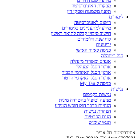
מידע לשעת חירום
מבקרת האוניברסיטה
תקנון משמעת ופסקי דין
לימודים
רישום לאוניברסיטה
מידע למתעניינים בלימודים
חישוב סיכויי קבלה לתואר ראשון
לוח שנת הלימודים
ידיעונים
כניסה לאזור האישי
סגל ומינהלה
אגפים ומשרדי מינהלה
ארגון הסגל המנהלי
ארגון הסגל האקדמי הבכיר
ארגון הסגל האקדמי הזוטר
כניסה ל-My Tau
נגישות
נגישות בקמפוס
מניעה וטיפול בהטרדה מינית
הנחיות בדבר חוק חופש המידע
הצהרת נגישות
הגנת הפרטיות
תנאי שימוש
אוניברסיטת תל אביב