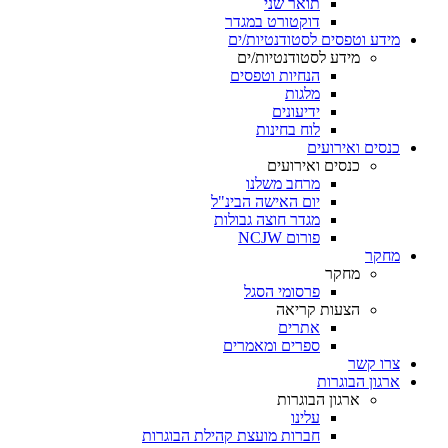
תואר שני
דוקטורט במגדר
מידע וטפסים לסטודנטיות/ים
מידע לסטודנטיות/ים
הנחיות וטפסים
מלגות
ידיעונים
לוח בחינות
כנסים ואירועים
כנסים ואירועים
מרחב משלנו
יום האישה הבינ"ל
מגדר חוצה גבולות
פורום NCJW
מחקר
מחקר
פרסומי הסגל
הצעות קריאה
אתרים
ספרים ומאמרים
צרו קשר
ארגון הבוגרות
ארגון הבוגרות
עלינו
חברות מועצת קהילת הבוגרות