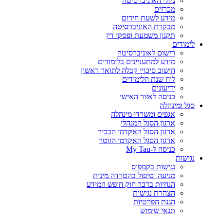
נהלי האוניברסיטה
מכרזים
מידע לשעת חירום
מבקרת האוניברסיטה
תקנון משמעת ופסקי דין
לימודים
רישום לאוניברסיטה
מידע למתעניינים בלימודים
חישוב סיכויי קבלה לתואר ראשון
לוח שנת הלימודים
ידיעונים
כניסה לאזור האישי
סגל ומינהלה
אגפים ומשרדי מינהלה
ארגון הסגל המנהלי
ארגון הסגל האקדמי הבכיר
ארגון הסגל האקדמי הזוטר
כניסה ל-My Tau
נגישות
נגישות בקמפוס
מניעה וטיפול בהטרדה מינית
הנחיות בדבר חוק חופש המידע
הצהרת נגישות
הגנת הפרטיות
תנאי שימוש