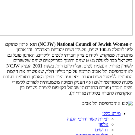
ה-
National Council of Jewish Women
(
NCJW
) הוא ארגון שהוקם
לפני למעלה מ-100 שנים, על-ידי נשים יהודיות בארה"ב. זהו ארגון
מתנדבות שמוקדש לקידום צדק חברתי לנשים ולילדים. הארגון פועל גם
בישראל כבר למעלה מ-60 שנים ותומך בפרויקטים שונים שקשורים
לשוויון מגדרי, העצמת נשים, ופלורליזם דתי. בשנת 2001 העניק
NCJW
לאוניברסיטת תל-אביב תרומה על סך מיליון דולר, שאפשרה את הקמת
התוכנית ללימודי נשים ומגדר. מאז ועד היום תומך הארגון בתוכנית בעזרת
מלגות לסטודנטיות/ים ואף העניק תמיכה משמעותית לפורום ללימודי
נשים ומגדר (פורום התנדבותי שפועל בקמפוס ליצירת גשרים בין
האקדמיה לחברה בסוגיות מגדריות).
מידע כללי
יצירת קשר ודרכי הגעה
אלפון
דרושים