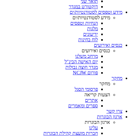
תואר שני
דוקטורט במגדר
מידע וטפסים לסטודנטיות/ים
מידע לסטודנטיות/ים
הנחיות וטפסים
מלגות
ידיעונים
לוח בחינות
כנסים ואירועים
כנסים ואירועים
מרחב משלנו
יום האישה הבינ"ל
מגדר חוצה גבולות
פורום NCJW
מחקר
מחקר
פרסומי הסגל
הצעות קריאה
אתרים
ספרים ומאמרים
צרו קשר
ארגון הבוגרות
ארגון הבוגרות
עלינו
חברות מועצת קהילת הבוגרות