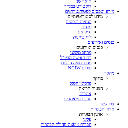
תואר שני
דוקטורט במגדר
מידע וטפסים לסטודנטיות/ים
מידע לסטודנטיות/ים
הנחיות וטפסים
מלגות
ידיעונים
לוח בחינות
כנסים ואירועים
כנסים ואירועים
מרחב משלנו
יום האישה הבינ"ל
מגדר חוצה גבולות
פורום NCJW
מחקר
מחקר
פרסומי הסגל
הצעות קריאה
אתרים
ספרים ומאמרים
צרו קשר
ארגון הבוגרות
ארגון הבוגרות
עלינו
חברות מועצת קהילת הבוגרות