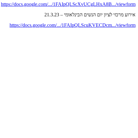
https://docs.google.com/.../1FAIpQLScXvUCgLHxA8B.../viewform
אירוע מרכזי לציון יום הנשים הבינלאומי – 21.3.23
https://docs.google.com/.../1FAIpQLScuKVECDcm.../viewform