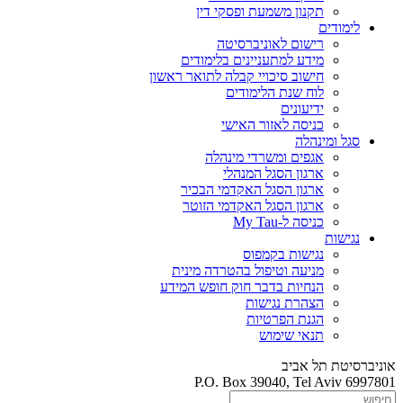
תקנון משמעת ופסקי דין
לימודים
רישום לאוניברסיטה
מידע למתעניינים בלימודים
חישוב סיכויי קבלה לתואר ראשון
לוח שנת הלימודים
ידיעונים
כניסה לאזור האישי
סגל ומינהלה
אגפים ומשרדי מינהלה
ארגון הסגל המנהלי
ארגון הסגל האקדמי הבכיר
ארגון הסגל האקדמי הזוטר
כניסה ל-My Tau
נגישות
נגישות בקמפוס
מניעה וטיפול בהטרדה מינית
הנחיות בדבר חוק חופש המידע
הצהרת נגישות
הגנת הפרטיות
תנאי שימוש
אוניברסיטת תל אביב
P.O. Box 39040, Tel Aviv 6997801