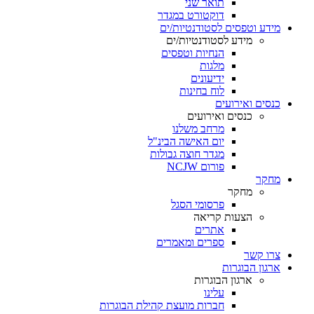
תואר שני
דוקטורט במגדר
מידע וטפסים לסטודנטיות/ים
מידע לסטודנטיות/ים
הנחיות וטפסים
מלגות
ידיעונים
לוח בחינות
כנסים ואירועים
כנסים ואירועים
מרחב משלנו
יום האישה הבינ"ל
מגדר חוצה גבולות
פורום NCJW
מחקר
מחקר
פרסומי הסגל
הצעות קריאה
אתרים
ספרים ומאמרים
צרו קשר
ארגון הבוגרות
ארגון הבוגרות
עלינו
חברות מועצת קהילת הבוגרות