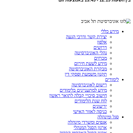
בין השעות 12:15 - 13:45 באמצעות זום
מידע כללי
יצירת קשר ודרכי הגעה
אלפון
דרושים
נהלי האוניברסיטה
מכרזים
מידע לשעת חירום
מבקרת האוניברסיטה
תקנון משמעת ופסקי דין
לימודים
רישום לאוניברסיטה
מידע למתעניינים בלימודים
חישוב סיכויי קבלה לתואר ראשון
לוח שנת הלימודים
ידיעונים
כניסה לאזור האישי
סגל ומינהלה
אגפים ומשרדי מינהלה
ארגון הסגל המנהלי
ארגון הסגל האקדמי הבכיר