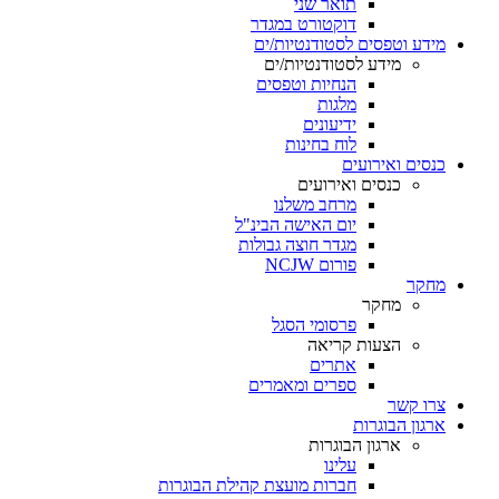
תואר שני
דוקטורט במגדר
מידע וטפסים לסטודנטיות/ים
מידע לסטודנטיות/ים
הנחיות וטפסים
מלגות
ידיעונים
לוח בחינות
כנסים ואירועים
כנסים ואירועים
מרחב משלנו
יום האישה הבינ"ל
מגדר חוצה גבולות
פורום NCJW
מחקר
מחקר
פרסומי הסגל
הצעות קריאה
אתרים
ספרים ומאמרים
צרו קשר
ארגון הבוגרות
ארגון הבוגרות
עלינו
חברות מועצת קהילת הבוגרות