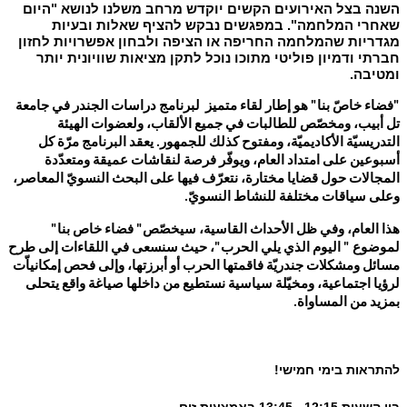
השנה בצל האירועים הקשים יוקדש מרחב משלנו לנושא "היום
שאחרי המלחמה". במפגשים נבקש להציף שאלות ובעיות
מגדריות שהמלחמה החריפה או הציפה ולבחון אפשרויות לחזון
חברתי ודמיון פוליטי מתוכו נוכל לתקן מציאות שוויונית יותר
ומטיבה
.
"فضاء خاصّ بنا" هو إطار لقاء متميز لبرنامج دراسات الجندر في جامعة
تل أبيب، ومخصّص للطالبات في جميع الألقاب، ولعضوات الهيئة
التدريسيّة الأكاديميّة، ومفتوح كذلك للجمهور. يعقد البرنامج مرّة كل
أسبوعين على امتداد العام، ويوفّر فرصة لنقاشات عميقة ومتعدّدة
المجالات حول قضايا مختارة، نتعرّف فيها على البحث النسويّ المعاصر،
وعلى سياقات مختلفة للنشاط النسويّ.
هذا العام، وفي ظل الأحداث القاسية، سيخصّص" فضاء خاص بنا"
لموضوع " اليوم الذي يلي الحرب"، حيث سنسعى في اللقاءات إلى طرح
مسائل ومشكلات جندريّة فاقمتها الحرب أو أبرزتها، وإلى فحص إمكانياّت
لرؤيا اجتماعية، ومخيّلة سياسية نستطيع من داخلها صياغة واقع يتحلى
بمزيد من المساواة.
להתראות בימי חמישי!